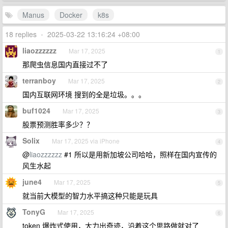
Manus
Docker
k8s
18 replies
•
2025-03-22 13:16:24 +08:00
liaozzzzzz
Mar 17, 2025
1
那爬虫信息国内直接过不了
terranboy
Mar 17, 2025
2
国内互联网环境 搜到的全是垃圾。。。
buf1024
Mar 17, 2025
3
股票预测胜率多少？？
Solix
Mar 17, 2025 via iPhone
4
@
liaozzzzzz
#1 所以是用新加坡公司哈哈，照样在国内宣传的
风生水起
june4
Mar 17, 2025
5
就当前大模型的智力水平搞这种只能是玩具
TonyG
Mar 17, 2025
6
token 爆炸式使用，大力出奇迹，沿着这个思路做就对了