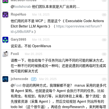
13
@
foolishcrab
他们团队本来就是大厂出来的…
RopeHuo
Mar 18, 2025
14
他们用的并不是 MCP ；而是这个《 Executable Code Actions
Elicit Better LLM Agents 》（
https://openreview.net/forum?
id=jJ9BoXAfFa
）
Gary3995
Mar 18, 2025
15
说实话，不如 OpenManus
Foxii
Mar 20, 2025
16
请教一下，他会给每个子任务列出几种不同的可能的解决方式，
在一种不行的时候换成另一种吗；还是说遇到问题再临时生成其
他可能的解决方式
jchencode
Mar 20, 2025
OP
17
@
Foxii
你说的两种方式，我理解都不是？ manus 采用的是多代
理 Agent 架构，也就是说每个 Agent 会执行不同的任务，比如
有爬虫，有规划，有执行等，从我的体验上来看，整个流程：会
先搜索资源（采集 Agent ），然后交给规划 Agent 列出所有的
todo list （这个很牛逼），再结合 deepResearch ，来判断每项