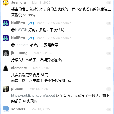
Jesmora
Mar 18, 2025
11
楼主的发言我感觉才是真的去实践的，而不是我看有的纯后端上
来就说 so easy
NullErro
Mar 18, 2025 via Android
OP
12
@
HMYDK
好的，多谢，下次试试
NullErro
Mar 18, 2025 via Android
OP
13
@
Jesmora
哈哈，主要是我菜
jiujiutang
Mar 18, 2025
14
持续关注本帖了，近期要做这个。
clemente
Mar 18, 2025
15
其实后端更适合用 AI 写
前端可以可以生成 但是不好控制细节...
pluson
Mar 18, 2025
16
https://publiciptv.com/about
这个页面，我就写了一句话，剩下
的都是 ai 实现的
sonders
Mar 18, 2025
17