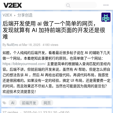
V2EX
分享创造
›
后端开发使用 ai 做了一个简单的网页，
发现就算有 AI 加持前端页面的开发还是很
难
By
NullErro
at Mar 18, 2025 · 4180 views
如题，个人纯纯的后端开发，看着最近很多帖子说在 AI 的辅助下几天
做一个网站，本着绝知此事要躬行的原则，也简单做了一个网站：
https://bibleyourmood.com/
主要是简单的根据输入查询匹配的圣经内
容。后端不讲，但就前端的开发来说，虽然有 AI 帮助，但是怎么把自
己的想法告诉 AI ，然后 AI 再给出初版代码，再调代码布局，我感觉
还是很困难的。如果没有一定的经验，搞定 UI 布局，还是需要费一定
的时间，而且效果还不尽如人意。当然也可能是因为我用的是豆包？
欢迎技术交流提意见！
AI
前端开发
网页
27 replies
•
2025-04-11 23:51:20 +08:00