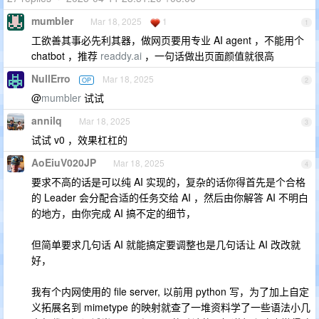
mumbler
Mar 18, 2025
1
1
工欲善其事必先利其器，做网页要用专业 AI agent ，不能用个
chatbot ，推荐
readdy.ai
，一句话做出页面颜值就很高
NullErro
Mar 18, 2025
OP
2
@
mumbler
试试
annilq
Mar 18, 2025
3
试试 v0 ，效果杠杠的
AoEiuV020JP
Mar 18, 2025
4
要求不高的话是可以纯 AI 实现的，复杂的话你得首先是个合格
的 Leader 会分配合适的任务交给 AI ，然后由你解答 AI 不明白
的地方，由你完成 AI 搞不定的细节，
但简单要求几句话 AI 就能搞定要调整也是几句话让 AI 改改就
好，
我有个内网使用的 file server, 以前用 python 写，为了加上自定
义拓展名到 mimetype 的映射就查了一堆资料学了一些语法小几