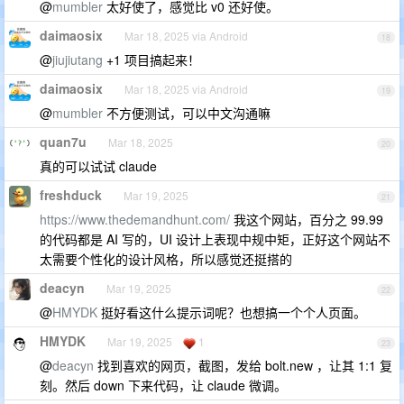
@
mumbler
太好使了，感觉比 v0 还好使。
daimaosix
Mar 18, 2025 via Android
18
@
jiujiutang
+1 项目搞起来！
daimaosix
Mar 18, 2025 via Android
19
@
mumbler
不方便测试，可以中文沟通嘛
quan7u
Mar 18, 2025
20
真的可以试试 claude
freshduck
Mar 19, 2025
21
https://www.thedemandhunt.com/
我这个网站，百分之 99.99
的代码都是 AI 写的，UI 设计上表现中规中矩，正好这个网站不
太需要个性化的设计风格，所以感觉还挺搭的
deacyn
Mar 19, 2025
22
@
HMYDK
挺好看这什么提示词呢？也想搞一个个人页面。
HMYDK
Mar 19, 2025
1
23
@
deacyn
找到喜欢的网页，截图，发给 bolt.new ，让其 1:1 复
刻。然后 down 下来代码，让 claude 微调。