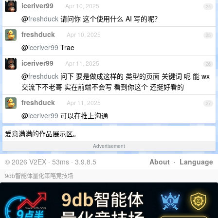
iceriver99
Apr 10, 2025
24
@
freshduck
请问你 这个使用什么 AI 写的呢？
freshduck
Apr 10, 2025
25
@
iceriver99
Trae
iceriver99
Apr 11, 2025
26
@
freshduck
问下 要是做成这样的 类型的页面 关键词 呢 能 wx
交流下不老哥 实在前端不会写 看到你这个 还挺好看的
freshduck
Apr 11, 2025
27
@
iceriver99
可以在推上沟通
爱意满满的作品展示区。
Advertisement
© 2026 V2EX · 53ms · 3.9.8.5
About
·
Language
9db智能体量化策略竞技场