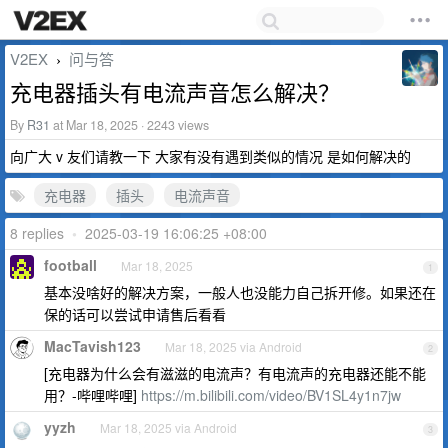
V2EX
问与答
›
充电器插头有电流声音怎么解决？
By
R31
at Mar 18, 2025 · 2243 views
向广大 v 友们请教一下 大家有没有遇到类似的情况 是如何解决的
充电器
插头
电流声音
8 replies
•
2025-03-19 16:06:25 +08:00
football
Mar 18, 2025
1
基本没啥好的解决方案，一般人也没能力自己拆开修。如果还在
保的话可以尝试申请售后看看
MacTavish123
Mar 18, 2025 via Android
2
[充电器为什么会有滋滋的电流声？有电流声的充电器还能不能
用？-哔哩哔哩]
https://m.bilibili.com/video/BV1SL4y1n7jw
yyzh
Mar 18, 2025 via Android
3