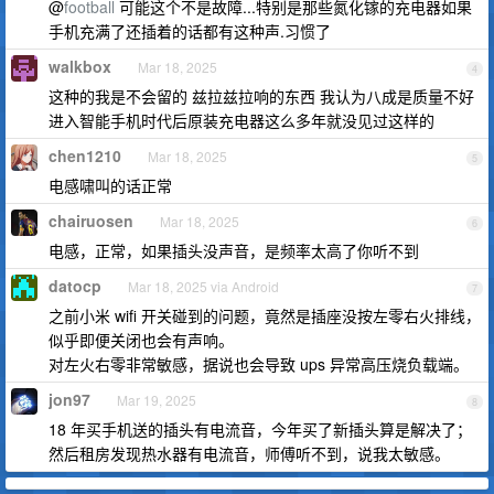
@
football
可能这个不是故障...特别是那些氮化镓的充电器如果
手机充满了还插着的话都有这种声.习惯了
walkbox
Mar 18, 2025
4
这种的我是不会留的 兹拉兹拉响的东西 我认为八成是质量不好
进入智能手机时代后原装充电器这么多年就没见过这样的
chen1210
Mar 18, 2025
5
电感啸叫的话正常
chairuosen
Mar 18, 2025
6
电感，正常，如果插头没声音，是频率太高了你听不到
datocp
Mar 18, 2025 via Android
7
之前小米 wifi 开关碰到的问题，竟然是插座没按左零右火排线，
似乎即便关闭也会有声响。
对左火右零非常敏感，据说也会导致 ups 异常高压烧负载端。
jon97
Mar 19, 2025
8
18 年买手机送的插头有电流音，今年买了新插头算是解决了；
然后租房发现热水器有电流音，师傅听不到，说我太敏感。