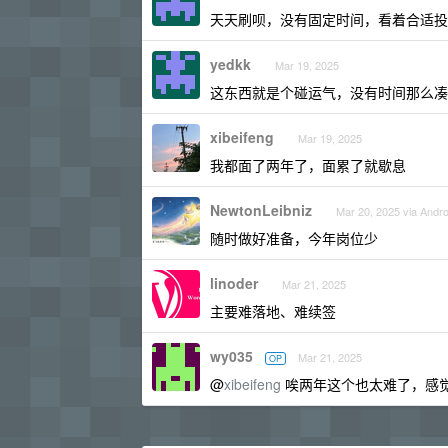
天天刷呗，没有固定时间，看着合适投
yedkk
Mar 19, 2025
这东西就是个碰运气，没有时间那么凑
xibeifeng
Mar 19, 2025
我都面了两年了，面累了就歇息
NewtonLeibniz
Mar 20, 2025 via Andro
随时做好准备，今年岗位少
linoder
Mar 21, 2025
主要难落地、难续签
wy035
Mar 21, 2025
OP
@
xibeifeng
唉两年这个也太难了，感