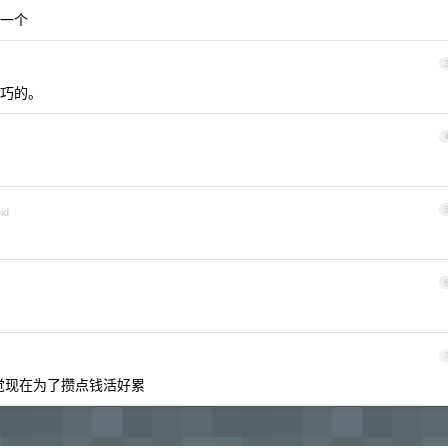
一个
巧的。
id
觉现在为了攒点钱活好累