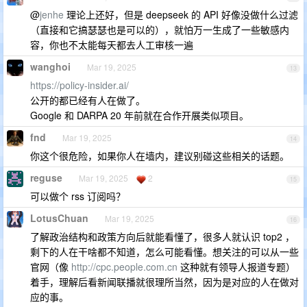
@
jenhe
理论上还好，但是 deepseek 的 API 好像没做什么过滤
（直接和它搞瑟瑟也是可以的），就怕万一生成了一些敏感内
容，你也不太能每天都去人工审核一遍
wanghoi
Mar 19, 2025
13
https://policy-insider.ai/
公开的都已经有人在做了。
Google 和 DARPA 20 年前就在合作开展类似项目。
fnd
Mar 19, 2025
14
你这个很危险，如果你人在墙内，建议别碰这些相关的话题。
reguse
Mar 19, 2025
2
15
可以做个 rss 订阅吗？
LotusChuan
Mar 19, 2025
16
了解政治结构和政策方向后就能看懂了，很多人就认识 top2 ，
剩下的人在干啥都不知道，怎么可能看懂。想关注的可以从一些
官网（像
http://cpc.people.com.cn
这种就有领导人报道专题）
着手，理解后看新闻联播就很理所当然，因为是对应的人在做对
应的事。