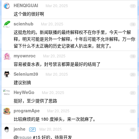
HENQIGUAI
Mar 20, 2025
17
这个做的很好啊
scienhub
Mar 20, 2025
18
这挺危险的。新闻联播的最终解释权不在你手里，今天一个解
释，明天可能是另外一个解释，十年后可能不允许解释。万一你
留下什么不太正确的历史记录被人扒出来，就完了。
myownroc
Mar 20, 2025
19
容易被查水表，封号禁言都算是最好的结局了
Selenium39
Mar 20, 2025
20
建议别搞
HeyWeGo
Mar 20, 2025
21
挺好，至少提供了思路
programApe
Mar 20, 2025
22
比较麻烦的是 180 度掉头，来一次就麻了。
jenhe
Mar 20, 2025
OP
23
@
reguse
#15 好的，待我开发