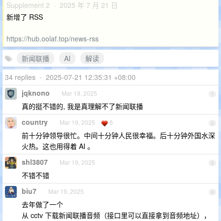
Supplement 2 · 2025 年 7 月 21 日
新增了 RSS
https://hub.oolaf.top/news-rss
新闻联播
AI
解读
34 replies
•
2025-07-21 12:35:31 +08:00
jqknono
Mar 19, 2025
1
真的挺不错的, 我是真理解不了新闻联播
country
Mar 19, 2025
6
2
前十分钟领导很忙。中间十分钟人民很幸福。后十分钟外国水深
火热。这也用得着 AI 。
shl3807
Mar 19, 2025
3
不错不错
biu7
Mar 19, 2025
4
去年做了一个
从 cctv 下载新闻联播音频（接口里可以直接拿到音频地址），