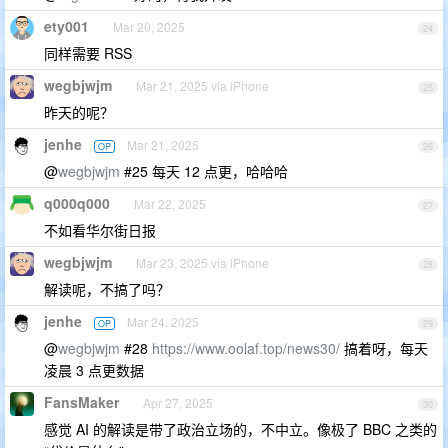
ety001
Mar 20, 2025
24
同样需要 RSS
wegbjwjm
Mar 21, 2025 via iPhone
25
昨天的呢？
jenhe
Mar 21, 2025
OP
26
@
wegbjwjm
#25 每天 12 点更，哈哈哈
q000q000
Mar 22, 2025
27
不如看华尔街日报
wegbjwjm
Mar 23, 2025 via iPhone
28
解读呢，不搞了吗？
jenhe
Mar 24, 2025
OP
29
@
wegbjwjm
#28
https://www.oolaf.top/news30/
搞着呀，每天
凌晨 3 点更数据
FansMaker
Apr 27, 2025
30
感觉 AI 的解读是带了政治立场的，不中立。像极了 BBC 之类的