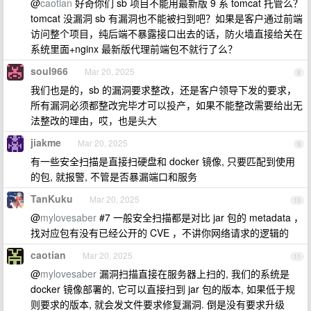
@
caotian
好奇你们 sb 项目不能用最新版 9 系 tomcat 托管么？
tomcat 没漏洞 sb 有漏洞也不能被扫到吧？如果是客户通过前端
访问整个项目，纯后端不暴露接口出去的话，防火墙直接给关在
系统里面+nginx 最新版代理前端包不就行了么？
soul966
Mar 20, 2025
8
我们也是的，sb 的漏洞要求整改，还是客户领导下发的要求，
所有漏洞必须都整改完毕才可以投产，如果不能整改需要给出无
法整改的理由，哎，也是头大
jiakme
Mar 20, 2025
9
有一些安全扫描是直接扫硬盘和 docker 镜像, 只要匹配到使用
的包, 就报警, 不管是否暴漏端口和服务
TanKuku
Mar 20, 2025
10
@
mylovesaber
#7 一般安全扫描都是对比 jar 包的 metadata ，
找对应包有没有已经公开的 CVE ，不讲你网络请求的逻辑的
caotian
Mar 20, 2025
11
@
mylovesaber
漏洞扫描直接在服务器上扫的, 我们的系统是
docker 镜像部署的, 它可以直接扫到 jar 包的版本, 如果低于规
则要求的版本, 就会发文件要求修复漏洞. 倒是没有要求升级