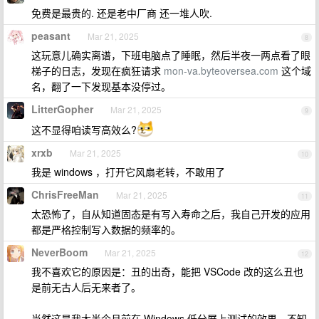
免费是最贵的. 还是老中厂商 还一堆人吹.
peasant
Mar 21, 2025
8
这玩意儿确实离谱，下班电脑点了睡眠，然后半夜一两点看了眼
梯子的日志，发现在疯狂请求
mon-va.byteoversea.com
这个域
名，翻了一下发现基本没停过。
LitterGopher
Mar 21, 2025
9
这不显得咱读写高效么?
xrxb
Mar 21, 2025
10
我是 windows ，打开它风扇老转，不敢用了
ChrisFreeMan
Mar 21, 2025
11
太恐怖了，自从知道固态是有写入寿命之后，我自己开发的应用
都是严格控制写入数据的频率的。
NeverBoom
Mar 21, 2025
12
我不喜欢它的原因是：丑的出奇，能把 VSCode 改的这么丑也
是前无古人后无来者了。
当然这是我大半个月前在 Windows 低分屏上测试的效果，不知