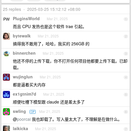
25 replies
•
2025-03-25 15:12:12 +08:00
PluginsWorld
Mar 21, 2025
1
而且 CPU 发热也是这个软件 trae 引起。
bytewalk
Mar 21, 2025
2
搞得我不敢用了，哈哈，我买的 256GB 的
binnerchen
Mar 21, 2025
3
他还不停的上传下载，你不打开任何项目他都要上传下载。已卸
载。
wujinglun
Mar 21, 2025
4
都是逼着买大内存
ex1gtnim7d
Mar 21, 2025
5
顺便吐槽下模型跟 claude 还是差太多了
swling
Mar 21, 2025
OP
6
@
poorcai
我也卸载了。写入量太大了，不理解是在做什么。
laikicka
Mar 21, 2025
7