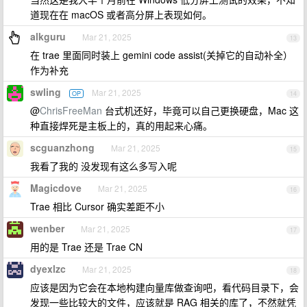
道现在在 macOS 或者高分屏上表现如何。
alkguru
Mar 21, 2025
13
在 trae 里面同时装上 gemini code assist(关掉它的自动补全）
作为补充
swling
Mar 21, 2025
OP
14
@
ChrisFreeMan
台式机还好，毕竟可以自己更换硬盘，Mac 这
种直接焊死是主板上的，真的用起来心痛。
scguanzhong
Mar 21, 2025
15
我看了我的 没发现有这么多写入呢
Magicdove
Mar 21, 2025
16
Trae 相比 Cursor 确实差距不小
wenber
Mar 21, 2025
17
用的是 Trae 还是 Trae CN
dyexlzc
Mar 21, 2025
18
应该是因为它会在本地构建向量库做查询吧，看代码目录下，会
发现一些比较大的文件，应该就是 RAG 相关的库了，不然就凭