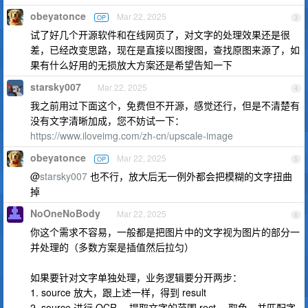
obeyatonce
Mar 22, 2025
OP
3
试了好几个开源软件和在线网页了，对文字的处理效果还是很
差，已经改变思路，现在是直接以图搜图，查找原图来源了，如
果有什么好用的无损放大方案还是希望告知一下
starsky007
Mar 22, 2025
4
我之前用过下面这个，免费但不开源，感觉还行，但是不清楚有
没有文字清晰加成，您不妨试一下：
https://www.iloveimg.com/zh-cn/upscale-image
obeyatonce
Mar 22, 2025
OP
5
@
starsky007
也不行，放大后无一例外都会把模糊的文字扭曲
掉
NoOneNoBody
Mar 22, 2025
6
你这个需求不容易，一般都是把图片中的文字视为图片的部分一
并处理的（多数方案是插值然后拉匀）
如果要针对文字单独处理，业务逻辑要分开两步：
1. source 放大，跟上述一样，得到 result
2. source 进行 OCR ，提取文字的范围 rect ，取色，并匹配字