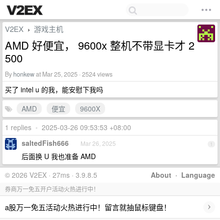
V2EX
游戏主机
›
AMD 好便宜， 9600x 整机不带显卡才 2
500
By
honkew
at Mar 25, 2025 · 2524 views
买了 intel u 的我，能安慰下我吗
AMD
便宜
9600X
1 replies
•
2025-03-26 09:53:53 +08:00
saltedFish666
Mar 26, 2025
1
后面换 U 我也准备 AMD
© 2026 V2EX · 27ms · 3.9.8.5
About
·
Language
券商万一免五开户活动火热进行中！
›
a股万一免五活动火热进行中！留言就抽鼠标键盘！