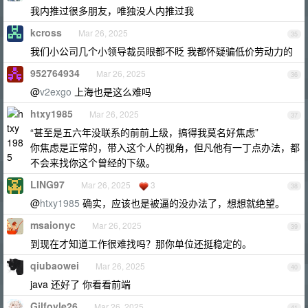
我内推过很多朋友，唯独没人内推过我
kcross
Mar 26, 2025
35
我们小公司几个小领导裁员眼都不眨 我都怀疑骗低价劳动力的
952764934
Mar 26, 2025
36
@
v2exgo
上海也是这么难吗
htxy1985
Mar 26, 2025
37
“甚至是五六年没联系的前前上级，搞得我莫名好焦虑”
你焦虑是正常的，带入这个人的视角，但凡他有一丁点办法，都
不会来找你这个曾经的下级。
LING97
Mar 26, 2025
3
38
@
htxy1985
确实，应该也是被逼的没办法了，想想就绝望。
msaionyc
Mar 26, 2025
39
到现在才知道工作很难找吗？那你单位还挺稳定的。
qiubaowei
Mar 26, 2025
40
java 还好了 你看看前端
Gilfoyle26
Mar 26, 2025
41