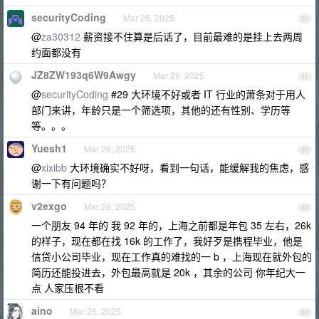
securityCoding
Mar 26, 2025
30
@
za30312
薪资接不住算是后话了，目前最难的是挂上去两周
约面都没有
JZ8ZW193q6W9Awgy
Mar 26, 2025
31
@
securityCoding
#29 大环境不好或者 IT 行业的萧条对于用人
部门来讲，年龄只是一个筛选项，其他的还有性别、学历等
等。。。
Yuesh1
Mar 26, 2025
32
@
xixibb
大环境确实不好呀，看到一句话，能缓解我的焦虑，感
谢一下有问题吗？
v2exgo
Mar 26, 2025
33
一个朋友 94 年的 我 92 年的，上海之前都是年包 35 左右，26k
的样子，现在都在找 16k 的工作了，我好歹是携程毕业，他是
信贷小公司毕业，现在工作真的难找的一 b ，上海现在就外包的
简历还能投进去，外包最高就是 20k ，其余的公司 你年纪大一
点 人家压根不看
aino
Mar 26, 2025
34