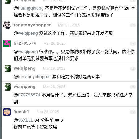
12
@
huangqihong
不是看不起测试这工作，是测试就算有个 20 年
经验也是聊胜于无，测试的工作开发就可以顺带做了
tonytonychopper
Mar 26, 2025
13
@
weiqipeng
测试这个工作，感觉累起来比开发还累
672795574
Mar 26, 2025
14
@
weiqipeng
很难评。。只是你说顺带做了我不能认同，估计你
们对单元测试覆盖率也没什么要求
weiqipeng
Mar 26, 2025
15
@
tonytonychopper
累和吃力不讨好是两回事
weiqipeng
Mar 26, 2025
16
@
672795574
不用估计了，流水线上的一员从来都只能任人宰
割
Yuesh1
Mar 26, 2025
17
@
96XLLL
34 分钟前 ❤️ 3
提前焦虑等于贷款吃屎