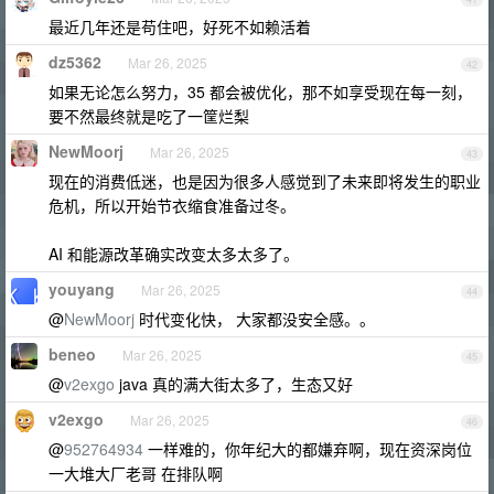
最近几年还是苟住吧，好死不如赖活着
dz5362
Mar 26, 2025
42
如果无论怎么努力，35 都会被优化，那不如享受现在每一刻，
要不然最终就是吃了一筐烂梨
NewMoorj
Mar 26, 2025
43
现在的消费低迷，也是因为很多人感觉到了未来即将发生的职业
危机，所以开始节衣缩食准备过冬。
AI 和能源改革确实改变太多太多了。
youyang
Mar 26, 2025
44
@
NewMoorj
时代变化快， 大家都没安全感。。
beneo
Mar 26, 2025
45
@
v2exgo
java 真的满大街太多了，生态又好
v2exgo
Mar 26, 2025
46
@
952764934
一样难的，你年纪大的都嫌弃啊，现在资深岗位
一大堆大厂老哥 在排队啊