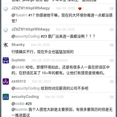
JZ8ZW193q6W9Awgy
Mar 26, 2025
1
24
@
Yuesh1
#17 你感谢他干嘛，现在的大环境你难道一点都没感
觉？
JZ8ZW193q6W9Awgy
Mar 26, 2025
25
@
securityCoding
#23 鹅厂出来连一面都没啊 ？？？
Shanky
Mar 26, 2025
26
行情确实不行，现在外企也猛猛加班的
liuzimin
Mar 26, 2025 via Android
27
@
xixibb
哈哈，即便环境如此，还是有很多人一直在舒适区中
的，在舒适区呆了 10+年的都有。让他们有感受是很难的。
za30312
Mar 26, 2025
28
@
securityCoding
给到你对应薪资的公司不多吧
securityCoding
Mar 26, 2025
29
@
xixibb
#25
@
liuzimin
我个人感觉大龄是主要原因，有很多要简历的但是无
一推进面试