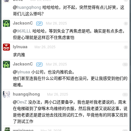
@
huangqihong
哈哈哈哈，对不起，突然觉得有点儿好笑，这
哥们儿这么惨吗？
JacksonC
Mar 26, 2025
OP
8
@
96XLLL
哈哈哈，等到失业了再焦虑是吧。确实是有点多虑，
但是心理就是这样忍不住焦虑害怕
lylnuaa
Mar 26, 2025
9
求内推
JacksonC
Mar 26, 2025
OP
10
@
lylnuaa
小公司，也没内推机会。
他们甚至连我在什么公司都不知道也没问，更让我感受到他们的
艰难。
huangqihong
Mar 26, 2025
11
@
DevZ
没办法，两小口还要备孕，我也是听我老婆说的，周末
在电梯碰到了穿啄木鸟维修的衣服，然后我老婆又说起这事，说
是他老婆还是建议他去找找测试的工作，毕竟他有的同事又找到
了测试工作
weiqipeng
Mar 26, 2025