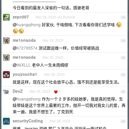
------------------------------
今日看到的最发人深省的一句话，感谢老哥
zepc007
Mar 26, 2025 via Android
18
@
huangqihong
好家伙, 干啥倒啥, 下次看看你哥们还学啥
me1onsoda
Mar 26, 2025
19
@
672795574
测试跟运维一样，价值经常被挑战
me1onsoda
Mar 26, 2025
20
@
96XLLL
老中人一生未雨绸缪
youyoucha1
Mar 26, 2025
21
就是这样，现在这个社会放平心态，饿不到还是能享受生活。
DevZ
Mar 26, 2025
1
22
@
huangqihong
作为一个 2 岁多的娃她爹，我是真的觉得，生
娃带娃是这个世界上最累的工作，抛开一切我对我女儿的爱，再
来一遍，我是不想生了，丁克到死
securityCoding
Mar 26, 2025
23
很难，java/go 双修 鹅厂 3 年毕业 深圳无一面试机会