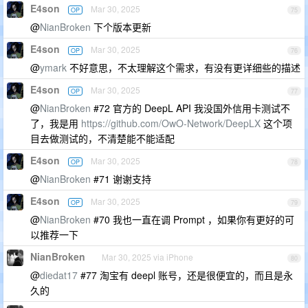
E4son
Mar 30, 2025
OP
75
@
NianBroken
下个版本更新
E4son
Mar 30, 2025
OP
76
@
ymark
不好意思，不太理解这个需求，有没有更详细些的描述
E4son
Mar 30, 2025
OP
77
@
NianBroken
#72 官方的 DeepL API 我没国外信用卡测试不
了，我是用
https://github.com/OwO-Network/DeepLX
这个项
目去做测试的，不清楚能不能适配
E4son
Mar 30, 2025
OP
78
@
NianBroken
#71 谢谢支持
E4son
Mar 30, 2025
OP
79
@
NianBroken
#70 我也一直在调 Prompt ，如果你有更好的可
以推荐一下
NianBroken
Mar 30, 2025 via iPhone
80
@
diedat17
#77 淘宝有 deepl 账号，还是很便宜的，而且是永
久的