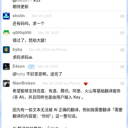
@
diedat17
#53
期待更新
sholin
Mar 28, 2025
66
还有码吗，求一个
q000q000
Mar 28, 2025
67
错过了，怒拍大腿！
byby
Mar 28, 2025 via iPhone
68
求码求码🙏
E4son
Mar 28, 2025
OP
69
@
byby
不好意思啊，送完了
NianBroken
Mar 29, 2025 via iPhone
1
70
希望能够支持百度、有道、腾讯、阿里、火山等基础翻译服务
(非 AI)，并且同样也是由用户输入 Key 。
因为有一些文本无法被 AI 正确的翻译，例如我需要翻译「需要
翻译的内容是：“你好”」这一整句话。