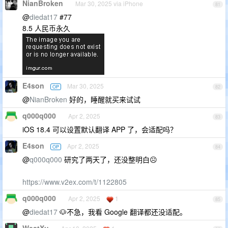
NianBroken
Mar 30, 2025 via iPhone
81
@
diedat17
#77
8.5 人民币永久
E4son
Mar 30, 2025
OP
82
@
NianBroken
好的，睡醒就买来试试
q000q000
Apr 2, 2025
83
iOS 18.4 可以设置默认翻译 APP 了，会适配吗？
E4son
Apr 2, 2025
OP
84
@
q000q000
研究了两天了，还没整明白☹️
https://www.v2ex.com/t/1122805
q000q000
Apr 2, 2025
1
85
@
diedat17
🐶不急，我看 Google 翻译都还没适配。