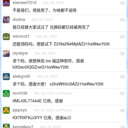
xianwei7315
Mar 28, 2025
32
不是哥们，用就用了，为啥都不说呀
dodoa
Mar 28, 2025
33
我已经替大家试过了 兑换码都已经被用完了
mintor27
Mar 28, 2025
34
还能领码吗，想尝试下 Z2Vla2N4MjdAZ21haWwuY29t
mywjyw
Mar 28, 2025
35
求个码，很想体验 ios 端这种软件，感谢
bXl3anl3QGZveG1haWwuY29t
aiakgvdii
Mar 28, 2025
36
求个码，感谢大佬！ c2lraW93c2lAZ21haWwuY29t
torch36
Mar 28, 2025 via iPhone
37
9ML4XL77444E 已用，感谢
pppxyz
Mar 28, 2025 via iPhone
38
KX7RXFKJJXYY 已用，感谢🙏🏻
bernabeu7
Mar 28, 2025
39