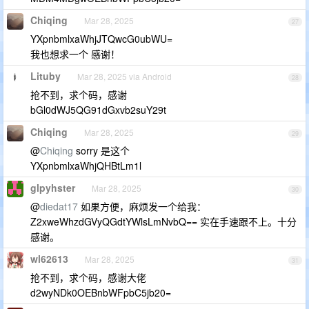
Chiqing
Mar 28, 2025
27
YXpnbmlxaWhjJTQwcG0ubWU=
我也想求一个 感谢！
Lituby
Mar 28, 2025 via Android
28
抢不到，求个码，感谢
bGl0dWJ5QG91dGxvb2suY29t
Chiqing
Mar 28, 2025
29
@
Chiqing
sorry 是这个
YXpnbmlxaWhjQHBtLm1l
glpyhster
Mar 28, 2025
30
@
diedat17
如果方便，麻烦发一个给我：
Z2xweWhzdGVyQGdtYWlsLmNvbQ== 实在手速跟不上。十分
感谢。
wl62613
Mar 28, 2025
31
抢不到，求个码，感谢大佬
d2wyNDk0OEBnbWFpbC5jb20=