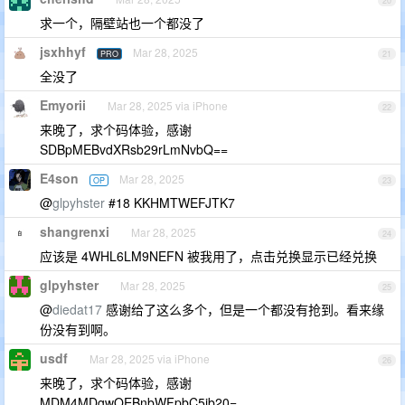
20
求一个，隔壁站也一个都没了
jsxhhyf
Mar 28, 2025
PRO
21
全没了
Emyorii
Mar 28, 2025 via iPhone
22
来晚了，求个码体验，感谢
SDBpMEBvdXRsb29rLmNvbQ==
E4son
Mar 28, 2025
OP
23
@
glpyhster
#18 KKHMTWEFJTK7
shangrenxi
Mar 28, 2025
24
应该是 4WHL6LM9NEFN 被我用了，点击兑换显示已经兑换
glpyhster
Mar 28, 2025
25
@
diedat17
感谢给了这么多个，但是一个都没有抢到。看来缘
份没有到啊。
usdf
Mar 28, 2025 via iPhone
26
来晚了，求个码体验，感谢
MDM4MDgwOEBnbWFpbC5jb20=