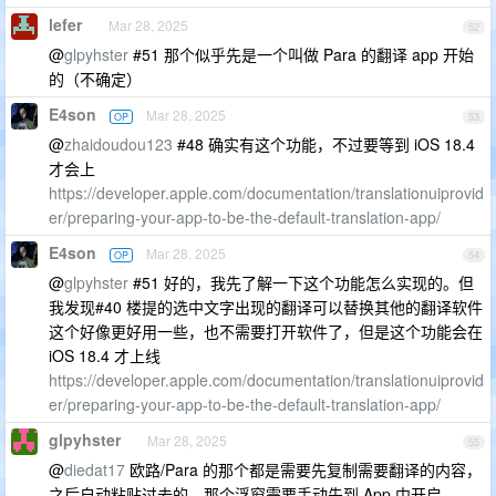
lefer
Mar 28, 2025
52
@
glpyhster
#51 那个似乎先是一个叫做 Para 的翻译 app 开始
的（不确定）
E4son
Mar 28, 2025
OP
53
@
zhaidoudou123
#48 确实有这个功能，不过要等到 iOS 18.4
才会上
https://developer.apple.com/documentation/translationuiprovid
er/preparing-your-app-to-be-the-default-translation-app/
E4son
Mar 28, 2025
OP
54
@
glpyhster
#51 好的，我先了解一下这个功能怎么实现的。但
我发现#40 楼提的选中文字出现的翻译可以替换其他的翻译软件
这个好像更好用一些，也不需要打开软件了，但是这个功能会在
iOS 18.4 才上线
https://developer.apple.com/documentation/translationuiprovid
er/preparing-your-app-to-be-the-default-translation-app/
glpyhster
Mar 28, 2025
55
@
diedat17
欧路/Para 的那个都是需要先复制需要翻译的内容，
之后自动粘贴过去的，那个浮窗需要手动先到 App 中开启