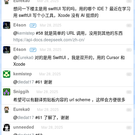
Eureka0
Mar 28, 2025
59
想问一下楼主是用 swiftUI 写的吗，用的哪个 IDE ？最近在学习
用 swiftUI 写个小工具，Xcode 没有 AI 挺烦的
E4son
Mar 28, 2025
OP
60
@
kemistep
#58 就是简单的 URL 调用，没用到其他的东西
https://api-docs.deepseek.com/zh-cn/
E4son
Mar 28, 2025
OP
61
@
Eureka0
对的是用 SwiftUI ，我是双开的，用的 Cursor 和
Xcode
kemistep
Mar 28, 2025
62
@
diedat17
#61 谢谢
Sniggih
Mar 28, 2025
63
希望可以有翻译剪贴板内容的 url scheme ，这样会方便很多
Eureka0
Mar 28, 2025
64
@
diedat17
#61 了解了，谢谢
unneeded
Mar 28, 2025
65