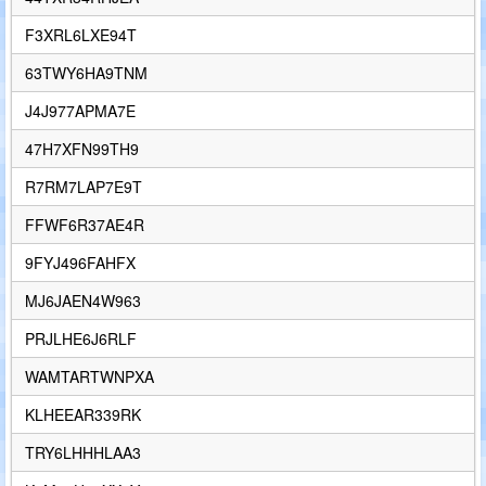
F3XRL6LXE94T
63TWY6HA9TNM
J4J977APMA7E
47H7XFN99TH9
R7RM7LAP7E9T
FFWF6R37AE4R
9FYJ496FAHFX
MJ6JAEN4W963
PRJLHE6J6RLF
WAMTARTWNPXA
KLHEEAR339RK
TRY6LHHHLAA3