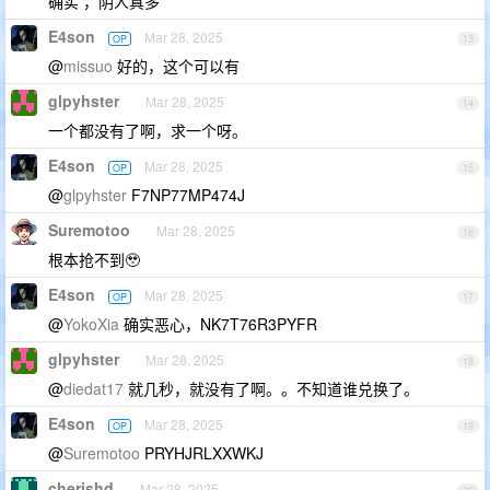
确实 ，阴人真多
E4son
Mar 28, 2025
OP
13
@
missuo
好的，这个可以有
glpyhster
Mar 28, 2025
14
一个都没有了啊，求一个呀。
E4son
Mar 28, 2025
OP
15
@
glpyhster
F7NP77MP474J
Suremotoo
Mar 28, 2025
16
根本抢不到🥹
E4son
Mar 28, 2025
OP
17
@
YokoXia
确实恶心，NK7T76R3PYFR
glpyhster
Mar 28, 2025
18
@
diedat17
就几秒，就没有了啊。。不知道谁兑换了。
E4son
Mar 28, 2025
OP
19
@
Suremotoo
PRYHJRLXXWKJ
cherishd
Mar 28, 2025