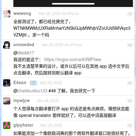
wwweng
Mar 28, 2025 via iPhone
47
全部测试了，都已经兑换完了，
WTNKMWMzUXRaMnhwYzNSbGJpMWhjbVZoUUdSMVkyc3
VZMjl0 ，求一个码
unneeded
Mar 28, 2025 via iPhone
48
@
diedat17
我说的是这个：
https://imgur.com/a/6VMFtww
我不太清楚苹果的设计，或许以后可以在其他 app 选中文字后
点击翻译，然后跳转到默认翻译 app
E4son
Mar 28, 2025
OP
49
@
zhaidoudou123
#48 了解，我去研究一下
mywjyw
Mar 28, 2025
50
个人觉得每次翻译要打开 app 的话还是有点麻烦，理想状态能
像 openai translator 那样就好了，可以选中词直接翻译
glpyhster
Mar 28, 2025
51
如果能添加一个像欧路词典的那个跨软件翻译窗口就很好用了。