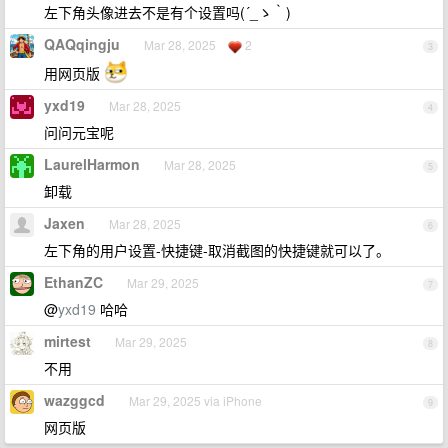
左下角头像进去不是有个设置吗(´_ゝ｀)
QAQqingju
Mar 28, 2025
2
3
用网页版
yxd19
Mar 28, 2025
4
问问元宝呢
LaurelHarmon
Mar 28, 2025
5
卸载
Jaxen
Mar 28, 2025
6
左下角的用户设置-快捷键-取消截图的快捷键就可以了。
EthanZC
Mar 29, 2025
7
@
yxd19
哈哈
mirtest
Mar 29, 2025
8
不用
wazggcd
Mar 29, 2025 via iPhone
9
网页版