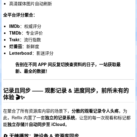
高清媒体图片自动刷新
全平台评分聚合：
IMDb
：权威评分
TMDb
：专业评价
Trakt
：流行指数
烂番茄
：新鲜度
Letterboxd
：影迷评分
告别在不同 APP 间反复切换查资料的日子，一站获取最
新、最全的数据！
记录且同步 —— 观影记录 & 进度同步，前所未有的
体验 🎬✨
在聚合了所有资源库内容的场景下，
分散的观看记录令人头疼
。为
此，Reflix 内置了一套
独立的记录系统
，让您的每一次观看和标记都
能
独立存储
并
自动同步至 iCloud
。
🔄 无缝播放：跨设备 & 资源库同步