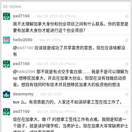
26 replies
asd7160
Mar 29, 2025 via iPhone
1
我不太理解加拿大身份和创业项目之间有什么联系。你的意思是
要有加拿大身份才能进行这个创业项目？
hello2090
Mar 29, 2025
2
@
asd7160
应该就是成功了共享富贵的意思，现在应该啥都没
有
asd7160
Mar 29, 2025 via iPhone
3
@
hello2090
那不就是有点空手套白狼…… 我是不是可以理解为
op 想移民加拿大，并且在加拿大创业，但现在没有钱做启动资
金。想找有钱同时有技术并且想移民加拿大的投资他的想法
dearmymy
Mar 29, 2025
4
suv 么。有资质能力的，人家还不如读研拿工签在找工作了。
asd7160
Mar 29, 2025 via iPhone
5
现在在加拿大，做 IT 的想拿工签找工作有点难。我倒是知道一
个路子，就是读护理学校，当男护士。现在加拿大非常缺男护士