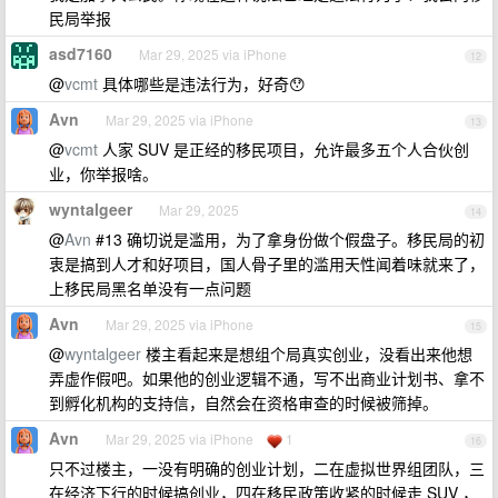
民局举报
asd7160
Mar 29, 2025 via iPhone
12
@
vcmt
具体哪些是违法行为，好奇😯
Avn
Mar 29, 2025 via iPhone
13
@
vcmt
人家 SUV 是正经的移民项目，允许最多五个人合伙创
业，你举报啥。
wyntalgeer
Mar 29, 2025
14
@
Avn
#13 确切说是滥用，为了拿身份做个假盘子。移民局的初
衷是搞到人才和好项目，国人骨子里的滥用天性闻着味就来了，
上移民局黑名单没有一点问题
Avn
Mar 29, 2025 via iPhone
15
@
wyntalgeer
楼主看起来是想组个局真实创业，没看出来他想
弄虚作假吧。如果他的创业逻辑不通，写不出商业计划书、拿不
到孵化机构的支持信，自然会在资格审查的时候被筛掉。
Avn
Mar 29, 2025 via iPhone
1
16
只不过楼主，一没有明确的创业计划，二在虚拟世界组团队，三
在经济下行的时候搞创业，四在移民政策收紧的时候走 SUV ，