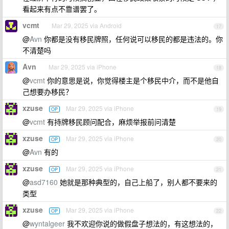
看起来有点不靠谱罢了。
vcmt
Mar 29, 2025 via Android
17
@
Avn
你都是没有移民牌照，任何说可以移民的都是违法的。你
不清楚吗
Avn
Mar 29, 2025 via iPhone
18
@
vcmt
你的意思是说，你觉得楼主是个移民中介，而不是他自
己想要办移民？
xzuse
Mar 29, 2025 via iPhone
OP
19
@
vcmt
有持牌移民顾问配合，麻烦举报前问清楚
xzuse
Mar 29, 2025 via iPhone
OP
20
@
Avn
有的
xzuse
Mar 29, 2025 via iPhone
OP
21
@
asd7160
她就是那种典型的，自己上船了，别人都不要来的
类型
xzuse
Mar 29, 2025 via iPhone
OP
22
@
wyntalgeer
我不欢迎你说的做假盘子想法的，有这想法的，