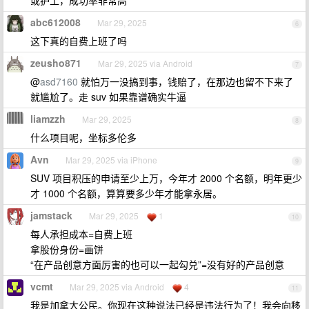
或护工，成功率非常高
abc612008
Mar 29, 2025
6
这下真的自费上班了吗
zeusho871
Mar 29, 2025 via Android
7
@
asd7160
就怕万一没搞到事，钱赔了，在那边也留不下来了
就尴尬了。走 suv 如果靠谱确实牛逼
liamzzh
Mar 29, 2025
8
什么项目呢，坐标多伦多
Avn
Mar 29, 2025 via iPhone
9
SUV 项目积压的申请至少上万，今年才 2000 个名额，明年更少
才 1000 个名额，算算要多少年才能拿永居。
jamstack
Mar 29, 2025
1
10
每人承担成本=自费上班
拿股份身份=画饼
“在产品创意方面厉害的也可以一起勾兑”=没有好的产品创意
vcmt
Mar 29, 2025 via Android
4
11
我是加拿大公民。你现在这种说法已经是违法行为了！我会向移