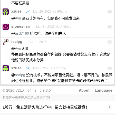
不要联系我
xzuse
Mar 29, 2025 via iPhone
OP
23
@
Avn
商业计划书有，但是我不可能发出来
stonesirsir
Mar 31, 2025 via Android
24
@
asd7160
哈哈哈，你是个明白人
realpg
Apr 11, 2025
25
@
Avn
#15
移民顾问移民律师都会帮你做好 只要给钱啥都没有就行 这就是
他说的移民成本分摊...
xzuse
May 8, 2025 via iPhone
OP
26
@
realpg
没有技术，不能对项目做贡献，混卡是不行的。移民顾
问也不懂创业，随便拿个 BP 就能过来拿卡的时代已经过去了。
© 2026 V2EX · 64ms · 3.9.8.5
About
·
Language
券商万一免五开户活动火热进行中！
›
a股万一免五活动火热进行中！留言就抽鼠标键盘！