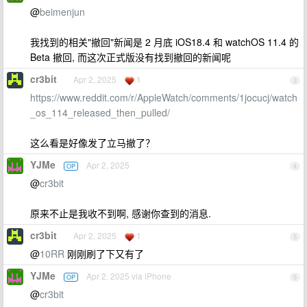
@
beimenjun
我找到的相关"撤回"新闻是 2 月底 iOS18.4 和 watchOS 11.4 的
Beta 撤回, 而这次正式版没有找到撤回的新闻呢
cr3bit
Apr 2, 2025
1
3
https://www.reddit.com/r/AppleWatch/comments/1jocucj/watch
_os_114_released_then_pulled/
这么看是好像发了立马撤了？
YJMe
Apr 2, 2025
OP
4
@
cr3bit
原来不止是我收不到啊, 感谢你查到的消息.
cr3bit
Apr 2, 2025
1
5
@
10RR
刚刚刷了下又有了
YJMe
Apr 2, 2025 via iPhone
OP
6
@
cr3bit