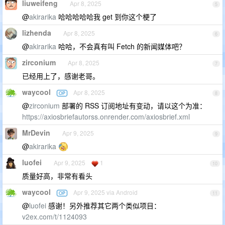
liuweifeng
Apr 8, 2025
5
@
akirarika
哈哈哈哈哈我 get 到你这个梗了
lizhenda
Apr 8, 2025
6
@
akirarika
哈哈，不会真有叫 Fetch 的新闻媒体吧？
zirconium
Apr 8, 2025
7
已经用上了，感谢老哥。
waycool
Apr 8, 2025
OP
8
@
zirconium
部署的 RSS 订阅地址有变动，请以这个为准：
https://axiosbriefautorss.onrender.com/axiosbrief.xml
MrDevin
Apr 9, 2025
9
@
akirarika
luofei
Apr 9, 2025
1
10
质量好高，非常有看头
waycool
Apr 9, 2025 via Android
OP
11
@
luofei
感谢！另外推荐其它两个类似项目：
v2ex.com/t/1124093