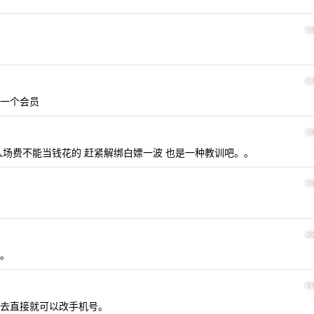
1
1
一个会员
1
入场费不能当钱花的 赶紧解绑白嫖一波 也是一种教训吧。。
1
2
。
2
去直接就可以改手机号。