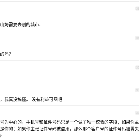
3
山姆需要去别的城市..
3
的吗？
3
3
，我真没搞懂。 没有利益可图吧
3
客户号为中心的，手机号和证件号码只是一个做了唯一校验的字段；如果你主
是你的；如果你主张证件号码被盗用，那么那个客户号的证件号码被置失
