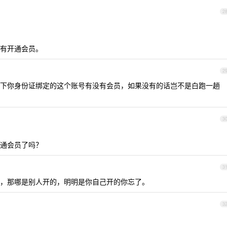
2
有开通会员。
2
看一下你身份证绑定的这个账号有没有会员，如果没有的话岂不是白跑一趟
3
通会员了吗？
3
了啊，那哪是别人开的，明明是你自己开的你忘了。
3