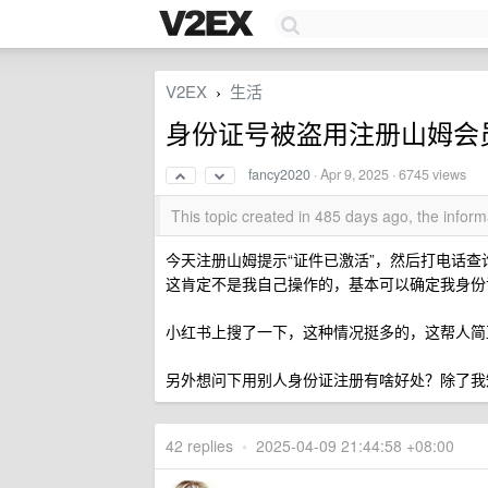
V2EX
生活
›
身份证号被盗用注册山姆会
fancy2020
·
Apr 9, 2025
· 6745 views
This topic created in 485 days ago, the info
今天注册山姆提示“证件已激活”，然后打电话查询说
这肯定不是我自己操作的，基本可以确定我身份
小红书上搜了一下，这种情况挺多的，这帮人简
另外想问下用别人身份证注册有啥好处？除了我知
42 replies
•
2025-04-09 21:44:58 +08:00