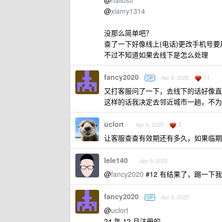
@
hallostr
@
xiamy1314
没那么简单吧？
查了一下好像线上(电话)更改手机号
不过不知道如果去线下是怎么处理
fancy2020
11
Apr 9, 2025
OP
又打客服问了一下，去线下的话好像直
这样的话我决定去邻近城市一趟，不为
uclort
2
Apr 9, 2025
让客服查查有效期还有多久，如果临期
lele140
Apr 9, 2025
@
fancy2020
#12 有结果了，踢一下我
fancy2020
Apr 9, 2025
OP
@
uclort
24 年 12 月注册的