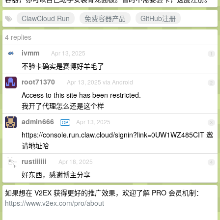
ClawCloud Run
免费容器产品
GitHub注册
4 replies
ivmm
Apr 13, 2025
1
不验卡确实是赛博好羊毛了
root71370
Apr 13, 2025 via Android
2
Access to this site has been restricted.
我开了代理怎么还是这个样
admin666
Apr 13, 2025
OP
3
https://console.run.claw.cloud/signin?link=0UW1WZ485CIT 邀
请地址哈
rustiiiiii
Apr 18, 2025
4
好东西，感谢博主分享
如果想在 V2EX 获得更好的推广效果，欢迎了解 PRO 会员机制：
https://www.v2ex.com/pro/about