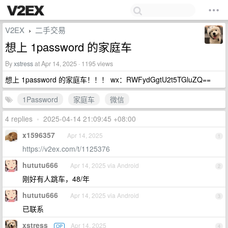
V2EX
二手交易
›
想上 1password 的家庭车
By
xstress
at Apr 14, 2025 · 1195 views
想上 1password 的家庭车！！！ wx：RWFydGgtU2t5TGluZQ==
1Password
家庭车
微信
4 replies
•
2025-04-14 21:09:45 +08:00
x1596357
Apr 14, 2025
1
https://v2ex.com/t/1125376
hututu666
Apr 14, 2025 via Android
2
刚好有人跳车，48/年
hututu666
Apr 14, 2025 via Android
3
已联系
xstress
Apr 14, 2025
OP
4