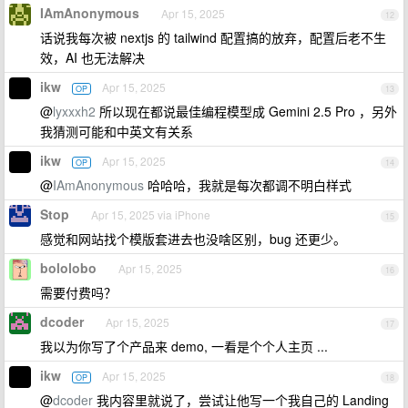
IAmAnonymous
Apr 15, 2025
12
话说我每次被 nextjs 的 tailwind 配置搞的放弃，配置后老不生
效，AI 也无法解决
ikw
Apr 15, 2025
OP
13
@
lyxxxh2
所以现在都说最佳编程模型成 Gemini 2.5 Pro ，另外
我猜测可能和中英文有关系
ikw
Apr 15, 2025
OP
14
@
IAmAnonymous
哈哈哈，我就是每次都调不明白样式
Stop
Apr 15, 2025 via iPhone
15
感觉和网站找个模版套进去也没啥区别，bug 还更少。
bololobo
Apr 15, 2025
16
需要付费吗？
dcoder
Apr 15, 2025
17
我以为你写了个产品来 demo, 一看是个个人主页 ...
ikw
Apr 15, 2025
OP
18
@
dcoder
我内容里就说了，尝试让他写一个我自己的 Landing