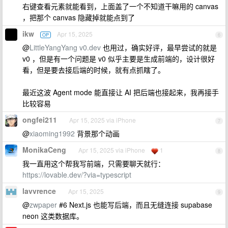
右键查看元素就能看到，上面盖了一个不知道干嘛用的 canvas
，把那个 canvas 隐藏掉就能点到了
ikw
Apr 15, 2025
OP
6
@
LittleYangYang
v0.dev
也用过，确实好评，最早尝试的就是
v0 ，但是有一个问题是 v0 似乎主要是生成前端的，设计很好
看，但是要去接后端的时候，就有点抓瞎了。
最近这波 Agent mode 能直接让 AI 把后端也接起来，我再接手
比较容易
ongfei211
Apr 15, 2025 via iPhone
7
@
xiaoming1992
背景那个动画
MonikaCeng
Apr 15, 2025 via iPhone
1
8
我一直用这个帮我写前端，只需要聊天就行：
https://lovable.dev/?via=typescript
lavvrence
Apr 15, 2025
9
@
zwpaper
#6 Next.js 也能写后端，而且无缝连接 supabase
neon 这类数据库。