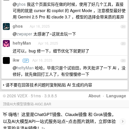
@
ghos
我这个页面实际在做的时候，使用了好几个工具，直接
可用的就是 cursor 和 copilot 的 Agent Mode ，注意模型最好使
用 Gemini 2.5 Pro 和 claude 3.7 ，模型的选择会带来质的差异
ghos
Apr 16, 2025
24
@
zwpaper
太感谢了~这就去玩一下
heftyMan
Apr 16, 2025
25
还可以，bug 修一下，细节优化下就更好了
ikw
Apr 16, 2025
OP
26
@
heftyMan
哈哈，毕竟只是个试验田，昨天批评了一下 AI ，没
修好，就先做回打工人了，有空慢慢修一下
• 请不要在回答技术问题时复制粘贴 AI 生成的内容
© 2026 V2EX · 51ms · 3.9.8.5
About
·
Language
顶级AI大模型镜像站-AIGC.BAR
👋 嗨咯！这里是ChatGPT镜像、Claude镜像 和 Grok镜像，
›
以及AI大模型API一站式服务站点~点击图片跳转，立即体验
丰富的主流AI镜像！✨