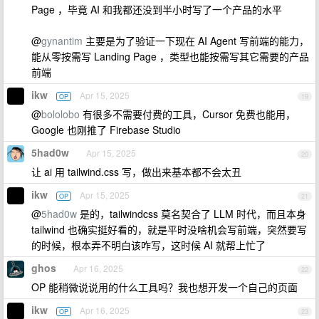
Page ，毕竟 AI 和我都还没到半小时写了一个产品的水平
@
gynantim
主要是为了验证一下现在 AI Agent 写前端的能力，
能从零按需写 Landing Page ，类型也能按需写其它需要的产品
前端
ikw
Apr 15, 2025
OP
19
@
bololobo
有很多不需要付费的工具，Cursor 免费也能用，
Google 也刚推了 Firebase Studio
5had0w
Apr 15, 2025
20
让 ai 用 tailwind.css 写，做出来基本都不会太丑
ikw
Apr 15, 2025
OP
21
@
5had0w
是的，tailwindcss 莫名契合了 LLM 时代，而且本身
tailwind 也确实挺好看的，就是平时没啥机会写前端，突然要写
的时候，根本弄不明白该咋写，这时候 AI 就帮上忙了
ghos
Apr 16, 2025
22
OP 能稍微说说用的什么工具吗？我也想开发一个自己的页面
ikw
Apr 16, 2025
OP
23