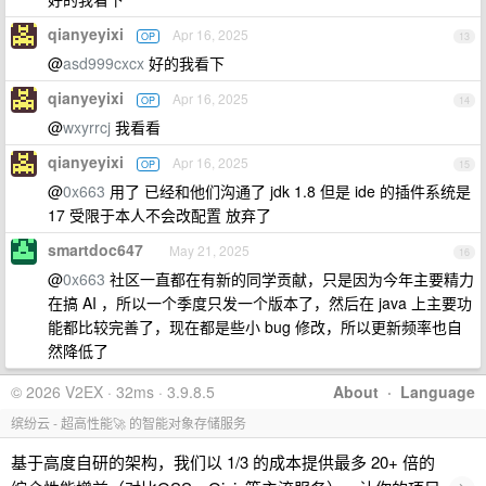
qianyeyixi
Apr 16, 2025
OP
13
@
asd999cxcx
好的我看下
qianyeyixi
Apr 16, 2025
OP
14
@
wxyrrcj
我看看
qianyeyixi
Apr 16, 2025
OP
15
@
0x663
用了 已经和他们沟通了 jdk 1.8 但是 ide 的插件系统是
17 受限于本人不会改配置 放弃了
smartdoc647
May 21, 2025
16
@
0x663
社区一直都在有新的同学贡献，只是因为今年主要精力
在搞 AI ，所以一个季度只发一个版本了，然后在 java 上主要功
能都比较完善了，现在都是些小 bug 修改，所以更新频率也自
然降低了
© 2026 V2EX · 32ms · 3.9.8.5
About
·
Language
缤纷云 - 超高性能🚀 的智能对象存储服务
基于高度自研的架构，我们以 1/3 的成本提供最多 20+ 倍的
›