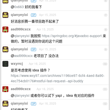
qianyeyixi
Apr 15, 2025
OP
6
@
0x663
好的我看下
qianyeyixi
Apr 15, 2025
OP
7
好消息折腾一番项目跑不起来了
asd999cxcx
Apr 15, 2025
8
@
qianyeyixi
我按照
https://springdoc.org/#javadoc-support
来
做的，暂时没遇到你说的这个问题
qianyeyixi
Apr 15, 2025
OP
9
@
asd999cxcx
老项目了 没办法
wxyrrcj
Apr 16, 2025
10
是否考虑使用 idea 插件 ？
https://www.wxy97.com/archives/1196ce97-6cf4-4aed-8a90-
4ec754cb0176#restful-fast-request--api-buddy
asd999cxcx
Apr 16, 2025
11
@
qianyeyixi
或者你可以试下 yapi ，idea 有对应的插件
qianyeyixi
Apr 16, 2025
OP
12
好的我看下