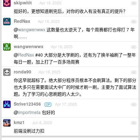
skipwitit
Apr 16, 2025
39
挺好的，更想知道刷完后，对你的收入有没有真正的提升？
RedNax
Apr 16, 2025
40
@
wangwenwwx
这数量也太逆天了，每个周赛都打也得打 7 年
啊……
wangwenwwx
Apr 16, 2025
41
@
RedNax
#40 大部分是大学刷的，还有为了换半袖刷了一整年
每日一题，加上打了一百多场周赛
ronda90
Apr 16, 2025
42
你这早就超标了。绝大部分程序员根本不会刷算法。剩下的部分
也大多只在需要面试大中厂的时候才刷一刷，主要为了面试算法
题。为了学习的心思刷题的人太少。
Strive123456
Apr 17, 2025
OP
43
@
importmeta
包好的
kmz1
Jun 6, 2025
44
前端没刷过力扣