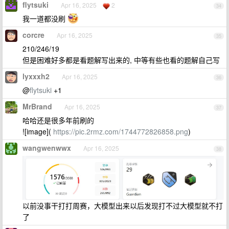
flytsuki
Apr 16, 2025
2
34
我一道都没刷
corcre
Apr 16, 2025
35
210/246/19
但是困难好多都是看题解写出来的, 中等有些也看的题解自己写
lyxxxh2
Apr 16, 2025
36
@
flytsuki
+1
MrBrand
Apr 16, 2025
37
哈哈还是很多年前刷的
![image](
https://pic.2rmz.com/1744772826858.png
)
wangwenwwx
Apr 16, 2025
38
以前没事干打打周赛，大模型出来以后发现打不过大模型就不打
了