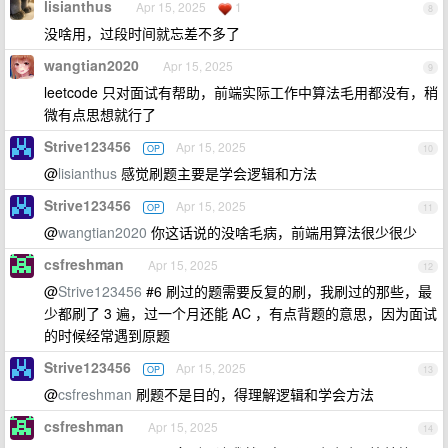
lisianthus
Apr 15, 2025
1
8
没啥用，过段时间就忘差不多了
wangtian2020
Apr 15, 2025
9
leetcode 只对面试有帮助，前端实际工作中算法毛用都没有，稍
微有点思想就行了
Strive123456
Apr 15, 2025
OP
10
@
lisianthus
感觉刷题主要是学会逻辑和方法
Strive123456
Apr 15, 2025
OP
11
@
wangtian2020
你这话说的没啥毛病，前端用算法很少很少
csfreshman
Apr 15, 2025
12
@
Strive123456
#6 刷过的题需要反复的刷，我刷过的那些，最
少都刷了 3 遍，过一个月还能 AC ，有点背题的意思，因为面试
的时候经常遇到原题
Strive123456
Apr 15, 2025
OP
13
@
csfreshman
刷题不是目的，得理解逻辑和学会方法
csfreshman
Apr 15, 2025
14