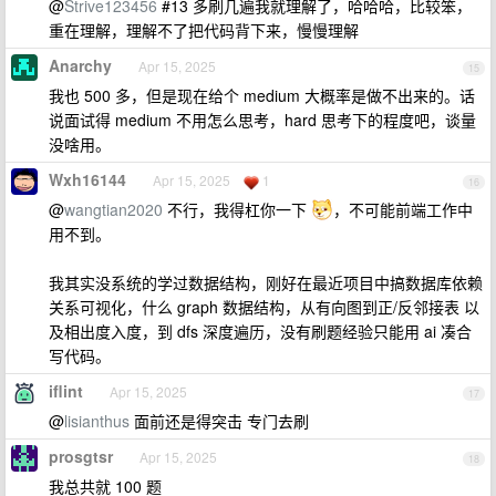
@
Strive123456
#13 多刷几遍我就理解了，哈哈哈，比较笨，
重在理解，理解不了把代码背下来，慢慢理解
Anarchy
Apr 15, 2025
15
我也 500 多，但是现在给个 medium 大概率是做不出来的。话
说面试得 medium 不用怎么思考，hard 思考下的程度吧，谈量
没啥用。
Wxh16144
Apr 15, 2025
1
16
@
wangtian2020
不行，我得杠你一下
，不可能前端工作中
用不到。
我其实没系统的学过数据结构，刚好在最近项目中搞数据库依赖
关系可视化，什么 graph 数据结构，从有向图到正/反邻接表 以
及相出度入度，到 dfs 深度遍历，没有刷题经验只能用 ai 凑合
写代码。
iflint
Apr 15, 2025
17
@
lisianthus
面前还是得突击 专门去刷
prosgtsr
Apr 15, 2025
18
我总共就 100 题