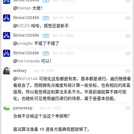
OP
22
@
ihainan
大佬！
Strive123456
Apr 15, 2025
OP
23
@
iOCZS
哈哈，感觉还是新手
Strive123456
Apr 15, 2025
OP
24
@
prosgtsr
不错了不错了
Strive123456
Apr 15, 2025
OP
25
@
me1onsoda
可以！
wzkwy
Apr 15, 2025
26
@
Wxh16144
可视化这些都是有库，基本都是递归，遍历随便看
看就会了。而稍微有点难度布局计算一些坐标，也有相应的库直
接用，所以我觉得这和算法关系不大。毕竟前端就算不搞可视
化，也随处可见使用遍历递归的场景，属于是基本技能。
peteretep
Apr 15, 2025
27
合格不合格这个没这个考核啊？
面试算法准备 10 道各方面典型题就够了。