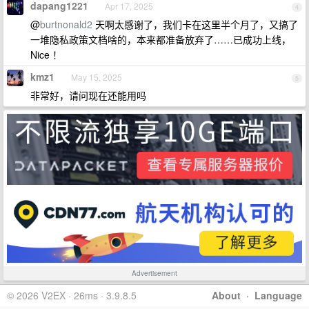
dapang1221
Apr 17, 2025
4
@
burtnonald2
天啊太感谢了，我们卡在这里半个月了，又搞了
一堆隐私政策文档啥的，本来都准备放弃了……已成功上线，
Nice ！
kmz1
May 15, 2025
5
非常好，请问现在还能用吗
Advertisement
© 2026 V2EX · 26ms · 3.9.8.5
About
·
Language