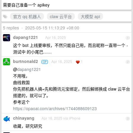
需要自己准备一个 apikey
官方 qq 机器人
claw 云平台
大模型 api
5 replies
•
2025-05-15 11:13:29 +08:00
dapang1221
Apr 16, 2025
1
这个 bot 上线要审核，不然只能自己用，而且昵称一直带一个 -
测试中 的小尾巴……
burtnonald2
Apr 16, 2025
1
OP
2
@
dapang1221
不用哦，
曲线救国
你先把机器人搞=先和腾讯元宝绑定，然后解绑换成 claw 云平台
搭建的，就可以了。
参考这个
https://opaoai.com/archives/1744088609123
chinayang
Apr 16, 2025 via iPhone
3
收藏，研究研究