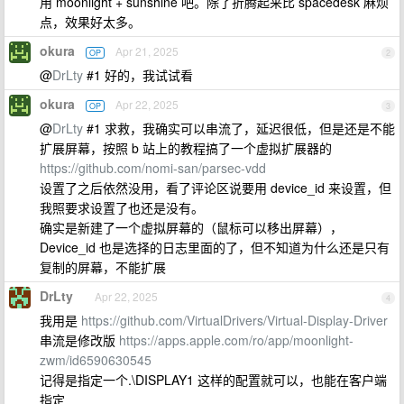
用 moonlight + sunshine 吧。除了折腾起来比 spacedesk 麻烦
点，效果好太多。
okura
Apr 21, 2025
OP
2
@
DrLty
#1 好的，我试试看
okura
Apr 22, 2025
OP
3
@
DrLty
#1 求救，我确实可以串流了，延迟很低，但是还是不能
扩展屏幕，按照 b 站上的教程搞了一个虚拟扩展器的
https://github.com/nomi-san/parsec-vdd
设置了之后依然没用，看了评论区说要用 device_id 来设置，但
我照要求设置了也还是没有。
确实是新建了一个虚拟屏幕的（鼠标可以移出屏幕），
Device_id 也是选择的日志里面的了，但不知道为什么还是只有
复制的屏幕，不能扩展
DrLty
Apr 22, 2025
4
我用是
https://github.com/VirtualDrivers/Virtual-Display-Driver
串流是修改版
https://apps.apple.com/ro/app/moonlight-
zwm/id6590630545
记得是指定一个.\DISPLAY1 这样的配置就可以，也能在客户端
指定