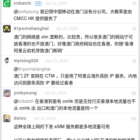
cnbatch
Apr 22, 2025
OP
7
@
yorkyoung
我记得中国移动在澳门没有分公司，大概率是由
CMCC HK 提供服务了
91pornshanghai
Apr 22, 2025
8
澳门的网络是 ctm 垄断的，比较贵，所以很多澳门的网站宁可
放香港的也不放澳门，好像澳门政府网站也在香港，你搜“香港
阿里云宕机导致澳门断网”
mytsing520
Apr 23, 2025
9
@
91pornshanghai
澳门 ZF 官网在 CTM ，只是用了阿里云海外高防 IP 服务，内地
访问到那条高防 IP 要经过香港
yorkyoung
Apr 23, 2025
10
@
cnbatch
在香港到是有 cmhk 但是无忧行买香港本地流量也不
从 cmhk 出 出口和澳门的本地流量是同一个
datou
Apr 24, 2025
11
这种全球上网的下发 eSIM 服务都是多地流量可用