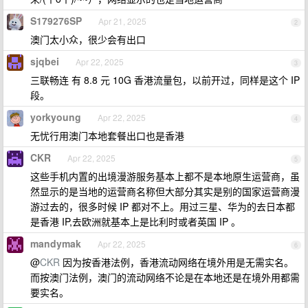
S179276SP
Apr 21, 2025
2
澳门太小众，很少会有出口
sjqbei
Apr 22, 2025
3
三联畅连 有 8.8 元 10G 香港流量包，以前开过，同样是这个 IP
段。
yorkyoung
Apr 22, 2025
4
无忧行用澳门本地套餐出口也是香港
CKR
Apr 22, 2025
5
这些手机内置的出境漫游服务基本上都不是本地原生运营商，虽
然显示的是当地的运营商名称但大部分其实是别的国家运营商漫
游过去的，很多时候 IP 都对不上。用过三星、华为的去日本都
是香港 IP,去欧洲就基本上是比利时或者英国 IP 。
mandymak
Apr 22, 2025
6
@
CKR
因为按香港法例，香港流动网络在境外用是无需实名。
而按澳门法例，澳门的流动网络不论是在本地还是在境外用都需
要实名。