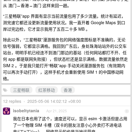
从 澳门↔香港↔澳门 这样来回一趟。
“三星畅联”app 界面有显示当前流量包用了多少流量。统计有延迟，
测完速它都还没更新流量使用状况。我一直开着 Google Maps 到口
岸过完边检，它才显示我用了五百二十多 MB 。
除此以外，“三星畅联”漫游服务包的网络强度图标是不准确的，无论
信号强弱，它都显示满格。我回到广东后，身处珠海站站外的公交车
站台，明明手机已经连不到澳门那边的基站（任何网站都打不开、任
何 app 都是联网失败接），但状态栏还是显示满格，数据流量依然走
SIM 2 。于是我只能打开“畅联”app 手动关闭漫游服务包（有效期内
可以再次手动打开），这样手机才会重新使用 SIM 1 的中国移动网
络。
三星畅联
红茶移动
香港
12 replies
•
2025-05-06 14:02:12 +08:00
isobeltytania
Apr 21, 2025
1
我在日本也用了这个，速度还可以，显示 esim 卡激活但是占用
了一个物理 SIM 卡槽（双卡的朋友注意小心外卖打不进电话
来/(ㄒoㄒ)/~~），网络显示的也是当地运营商