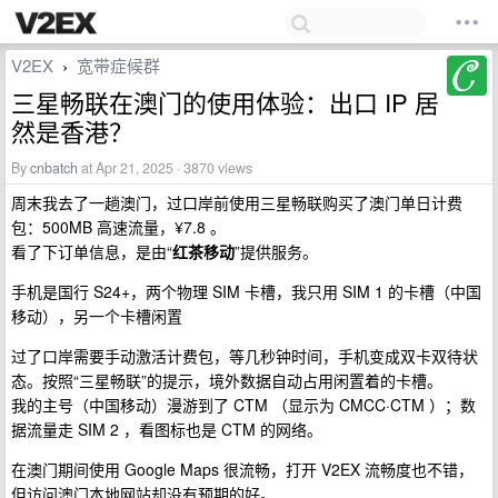
V2EX
宽带症候群
›
三星畅联在澳门的使用体验：出口 IP 居
然是香港？
By
cnbatch
at Apr 21, 2025 · 3870 views
周末我去了一趟澳门，过口岸前使用三星畅联购买了澳门单日计费
包：500MB 高速流量，¥7.8 。
看了下订单信息，是由“
红茶移动
”提供服务。
手机是国行 S24+，两个物理 SIM 卡槽，我只用 SIM 1 的卡槽（中国
移动），另一个卡槽闲置
过了口岸需要手动激活计费包，等几秒钟时间，手机变成双卡双待状
态。按照“三星畅联”的提示，境外数据自动占用闲置着的卡槽。
我的主号（中国移动）漫游到了 CTM （显示为 CMCC·CTM ）；数
据流量走 SIM 2 ，看图标也是 CTM 的网络。
在澳门期间使用 Google Maps 很流畅，打开 V2EX 流畅度也不错，
但访问澳门本地网站却没有预期的好。