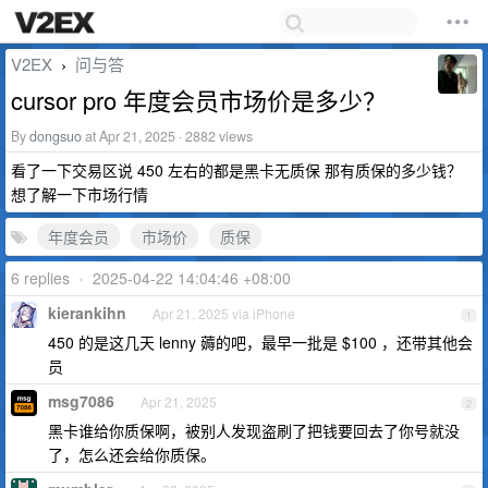
V2EX
问与答
›
cursor pro 年度会员市场价是多少？
By
dongsuo
at Apr 21, 2025 · 2882 views
看了一下交易区说 450 左右的都是黑卡无质保 那有质保的多少钱？
想了解一下市场行情
年度会员
市场价
质保
6 replies
•
2025-04-22 14:04:46 +08:00
kierankihn
Apr 21, 2025 via iPhone
1
450 的是这几天 lenny 薅的吧，最早一批是 $100 ，还带其他会
员
msg7086
Apr 21, 2025
2
黑卡谁给你质保啊，被别人发现盗刷了把钱要回去了你号就没
了，怎么还会给你质保。