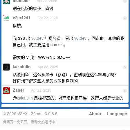
mumbler
Apr 22, 2025
3
别在吃饭的家伙上省钱
v2er4241
Apr 22, 2025
4
借楼。
我 398 出
v0.dev
年费会员，只出
v0.dev
，回点血，其他的我
自己用，我主要是用 cursor 。
需要的 V 我：WWFrNDI0MQ==
kakalulin
Apr 22, 2025
5
话说闲鱼上这么多黑卡（存疑），盗刷现在这么容易了吗？
好奇想了解这些人是怎么做到盗刷的
Zaner
Apr 22, 2025
6
@
kakalulin
风控挺高的，对环境也很严格，这帮人都是专业的
© 2026 V2EX · 30ms · 3.9.8.5
About
·
Language
券商万一免五开户活动火热进行中！