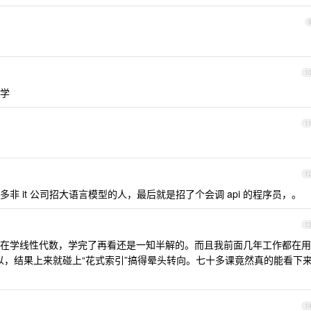
1
学
1
1
 it 公司招大语言模型的人，最后就是招了个会调 api 的程序员，。
1
在学线性代数，学完了再看还是一知半解的。而且我前面几年工作都在用
还可以，结果上来就碰上“花式索引”搞得晕头转向。七十多课竟然真的能看下
1