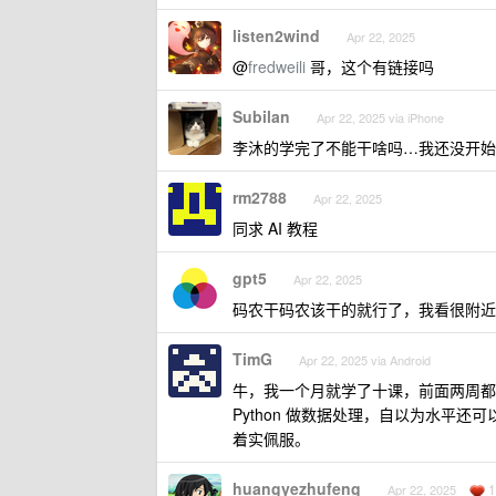
listen2wind
Apr 22, 2025
@
fredweili
哥，这个有链接吗
Subilan
Apr 22, 2025 via iPhone
李沐的学完了不能干啥吗…我还没开始
rm2788
Apr 22, 2025
同求 AI 教程
gpt5
Apr 22, 2025
码农干码农该干的就行了，我看很附近多非
TimG
Apr 22, 2025 via Android
牛，我一个月就学了十课，前面两周都
Python 做数据处理，自以为水平
着实佩服。
huangyezhufeng
1
Apr 22, 2025