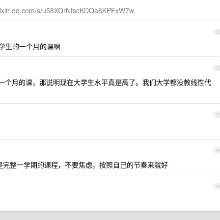
weixin.qq.com/s/u58XQrNfscKDOa8KPFxW7w
1
学生的一个月的课啊
1
一个月的课，那说明现在大学生水平真是高了。我们大学都没教线性代
1
1
是完整一学期的课程，不要焦虑，按照自己的节奏来就好
1