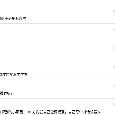
戏是不是更有意思
以才想接着学学看
推荐呀？
检测识别的小项目，llm 方向就自己微调模型，自己写个对话机器人