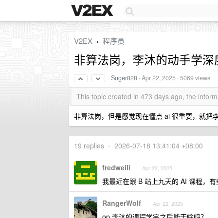
V2EX
程序员
›
非算法岗，李沐的动手学深
Suger828
·
Apr 22, 2025
· 5069 views
This topic created in 473 days ago, the info
非算法岗，但是感觉现在懂点 ai 很重要，就
19 replies
•
2026-07-18 13:41:04 +08:00
fredweili
Apr 22, 2025
我最近在跟 B 站上九天的 AI 课程，
RangerWolf
Apr 22, 2025
op 李沐的课程学完之后能干啥吗？