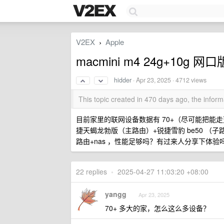
V2EX
Apple
›
macmini m4 24g+10g
hidder
·
Apr 23, 2025
· 4712 views
This topic created in 470 days ago, the info
目前家里的联网设备数据有 70+（尽可能把能走蓝牙 
捷天蝎龙勃版（主路由）+锐捷雪豹 be50 （子路由
路由+nas ，性能足够吗？有过来人分享下体验
22 replies
•
2025-04-27 11:03:20 +08:00
yangg
Apr 23, 2025
70+ 多大的家，怎么这么多设备？