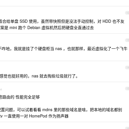
1
适合给单盘 SSD 使用，虽然带快照但是没法手动控制，对 HDD 也不友
案是 mini 跑个 Debian 虚拟机然后把硬盘全直通过去
1
 是真不咋地，我就是挂了个硬盘柜当 nas ，也就那样，最近虚拟化了一个飞牛
1
，感觉也挺好用的，nas 就去掏些垃圾就行了。
ne
1
ge 旁路由的 性能完全足够
是某类配置问题，可以试着看看 mdns 里的那些域名是啥，把本地的域名都别
tv 一直使用一对 HomePod 作为扬声器
1