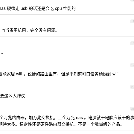
s 硬盘走 usb 的话还是会吃 cpu 性能的
1
 当网关，也当备用机用，完全没有问题。
1
 。
1
家居 wifi ，锐捷的路由里有，但是不知道可口设置精确到 wifi
2
需要这么大阵仗
2
买个万兆路由器，加万兆交换机。上个万兆 nas 。电脑就干电脑应该干的
ni 别期待太多。稳定性还是硬件路由器交换机。不是一个数量级的产品。