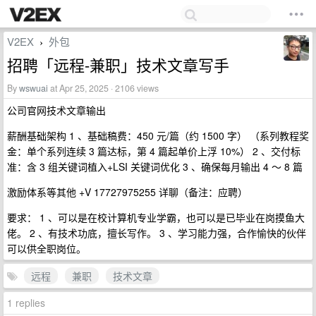
V2EX
外包
›
招聘「远程-兼职」技术文章写手
By
wswuai
at Apr 25, 2025 · 2106 views
公司官网技术文章输出
薪酬基础架构 1 、基础稿费：450 元/篇（约 1500 字） （系列教程奖
金：单个系列连续 3 篇达标，第 4 篇起单价上浮 10%） 2 、交付标
准：含 3 组关键词植入+LSI 关键词优化 3 、确保每月输出 4 ～ 8 篇
激励体系等其他 +V 17727975255 详聊（备注：应聘）
要求： 1 、可以是在校计算机专业学霸，也可以是已毕业在岗摸鱼大
佬。 2 、有技术功底，擅长写作。 3 、学习能力强，合作愉快的伙伴
可以供全职岗位。
远程
兼职
技术文章
1 replies