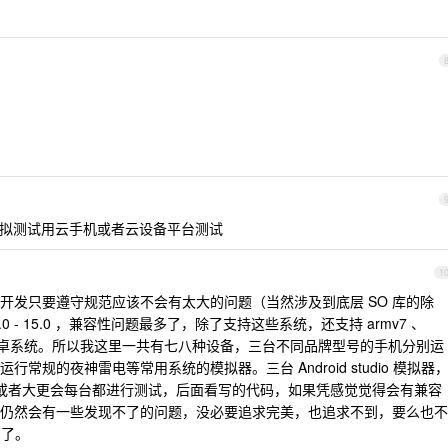
实际模拟测试用云手机或者云设备平台测试
1
开发只要遵守规范应该不会有太大的问题（当然涉及到底层 SO 库的除
 - 15.0 ，兼容性问题最多了，除了支持这些系统，还支持 armv7 、
底层架构的安卓系统。所以我这里一共有七八种设备，三台不同品牌型号的手机分别运
拟设备运行常规的夜神雷电等常用系统的模拟器。三台 Android studio 模拟器
0 。一开始或者大更会每台都进行测试，后面看写的代码，如果凭感觉觉得会有兼容
仍然会有一些发现不了的问题，没必要追求完美，也追求不到，要么也不
西了。