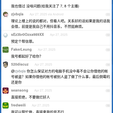
我也借过 没啥问题(给我关注了 7, 8 个主播)
zjvbqla
Apr 27, 2025 via Android
11
理论上楼上的说的都对，但看人吧。关系好的话如果是我的话我
会借，前提是我自己不用抖音系，不然挺麻烦。
sEz3br0Ozxa989XX
Apr 27, 2025
12
预定个帮信罪。
FakerLeung
Apr 27, 2025
13
我号都起好了给你？
520discuz
Apr 27, 2025
14
@
zjvbqla
你怎么保证对方的电脑手机没中毒不会让你借他的帐
号被盗？如果你借他的帐号被别人盗了做了什么事，最后倒霉的
还是你
seansong
Apr 27, 2025
15
直接拒绝，不要做烂好人
fredweili
Apr 27, 2025
16
我可以帮忙做，直接拿我的号不行