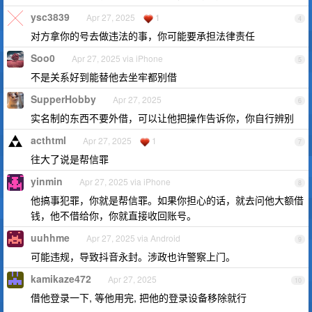
ysc3839
Apr 27, 2025
1
4
对方拿你的号去做违法的事，你可能要承担法律责任
Soo0
Apr 27, 2025 via iPhone
5
不是关系好到能替他去坐牢都别借
SupperHobby
Apr 27, 2025
6
实名制的东西不要外借，可以让他把操作告诉你，你自行辨别
acthtml
Apr 27, 2025
1
7
往大了说是帮信罪
yinmin
Apr 27, 2025 via iPhone
8
他搞事犯罪，你就是帮信罪。如果你担心的话，就去问他大额借
钱，他不借给你，你就直接收回账号。
uuhhme
Apr 27, 2025 via Android
9
可能违规，导致抖音永封。涉政也许警察上门。
kamikaze472
Apr 27, 2025
10
借他登录一下, 等他用完, 把他的登录设备移除就行