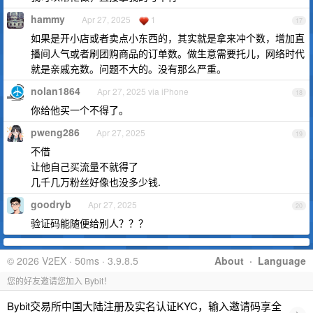
hammy
Apr 27, 2025
1
17
如果是开小店或者卖点小东西的，其实就是拿来冲个数，增加直
播间人气或者刷团购商品的订单数。做生意需要托儿，网络时代
就是亲戚充数。问题不大的。没有那么严重。
nolan1864
Apr 27, 2025 via iPhone
18
你给他买一个不得了。
pweng286
Apr 27, 2025
19
不借
让他自己买流量不就得了
几千几万粉丝好像也没多少钱.
goodryb
Apr 27, 2025
20
验证码能随便给别人？？？
© 2026 V2EX · 50ms · 3.9.8.5
About
·
Language
您的好友邀请您加入 Bybit！
Bybit交易所中国大陆注册及实名认证KYC，输入邀请码享全
›