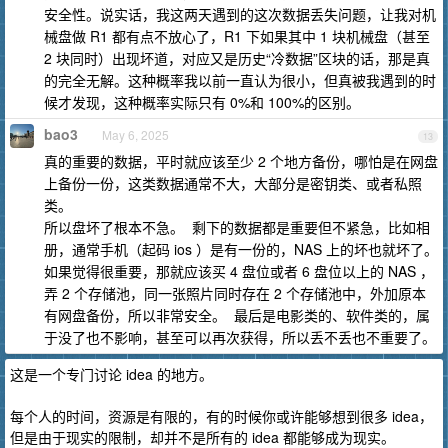
安全性。说实话，我这两天遇到的这次数据丢失问题，让我对机
械盘做 R1 都有点不放心了，R1 下如果其中 1 块机械盘（甚至
2 块同时）出现坏道，对应又是历史“冷数据”区块的话，那是真
的完全无解。这种概率我以前一直认为很小，但真被我遇到的时
候才发现，这种概率实际只有 0%和 100%的区别。
bao3
May 6, 2025
13
真的重要的数据，平时就应该至少 2 个地方备份，哪怕是在网盘
上备份一份，这类数据通常不大，大部分是密钥类、或者私照
类。
所以盘坏了根本不急。 剩下的数据都是重要但不紧急，比如相
册，通常手机（起码 ios ）是有一份的，NAS 上的坏也就坏了。
如果觉得很重要，那就应该买 4 盘位或者 6 盘位以上的 NAS ，
弄 2 个存储池，同一张照片同时存在 2 个存储池中，外加原本
有网盘备份，所以非常安全。 最后是电影类的、软件类的，属
于没了也不影响，甚至可以再次获得，所以丢不丢也不重要了。
这是一个专门讨论 idea 的地方。
每个人的时间，资源是有限的，有的时候你或许能够想到很多 idea，
但是由于现实的限制，却并不是所有的 idea 都能够成为现实。