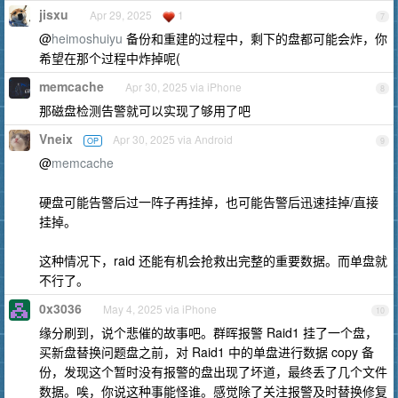
jisxu
Apr 29, 2025
1
7
@
heimoshuiyu
备份和重建的过程中，剩下的盘都可能会炸，你
希望在那个过程中炸掉呢(
memcache
Apr 30, 2025 via iPhone
8
那磁盘检测告警就可以实现了够用了吧
Vneix
Apr 30, 2025 via Android
OP
9
@
memcache
硬盘可能告警后过一阵子再挂掉，也可能告警后迅速挂掉/直接
挂掉。
这种情况下，raid 还能有机会抢救出完整的重要数据。而单盘就
不行了。
0x3036
May 4, 2025 via iPhone
10
缘分刷到，说个悲催的故事吧。群晖报警 Raid1 挂了一个盘，
买新盘替换问题盘之前，对 Raid1 中的单盘进行数据 copy 备
份，发现这个暂时没有报警的盘出现了坏道，最终丢了几个文件
数据。唉，你说这种事能怪谁。感觉除了关注报警及时替换修复