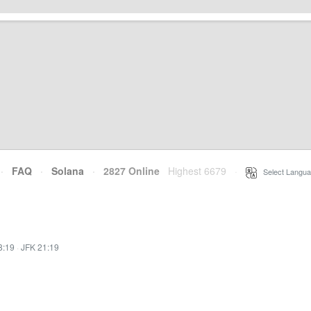
·
FAQ
·
Solana
·
2827 Online
Highest 6679
·
Select Langua
8:19
·
JFK 21:19