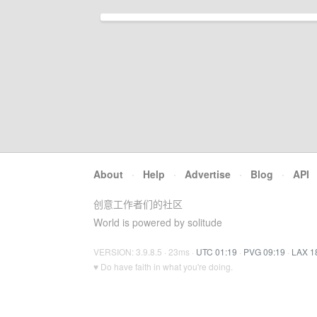
About
·
Help
·
Advertise
·
Blog
·
API
创意工作者们的社区
World is powered by solitude
VERSION: 3.9.8.5 · 23ms ·
UTC 01:19
·
PVG 09:19
·
LAX 1
♥ Do have faith in what you're doing.