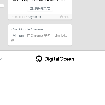
立即免费集成
Promoted by
AnySearch
PRO
Get Google Chrome
›
Vimium
·
在 Chrome 里使用 vim 快捷
›
键
ge