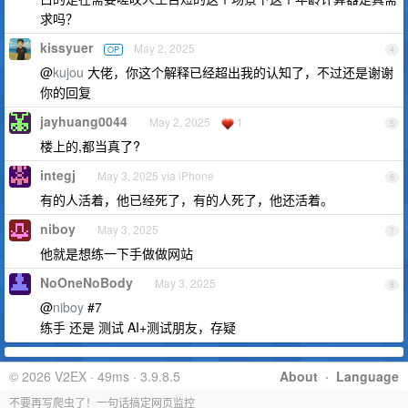
求吗？
kissyuer
May 2, 2025
OP
4
@
kujou
大佬，你这个解释已经超出我的认知了，不过还是谢谢
你的回复
jayhuang0044
May 2, 2025
1
5
楼上的,都当真了?
integj
May 3, 2025 via iPhone
6
有的人活着，他已经死了，有的人死了，他还活着。
niboy
May 3, 2025
7
他就是想练一下手做做网站
NoOneNoBody
May 3, 2025
8
@
niboy
#7
练手 还是 测试 AI+测试朋友，存疑
© 2026 V2EX · 49ms · 3.9.8.5
About
·
Language
不要再写爬虫了！一句话搞定网页监控