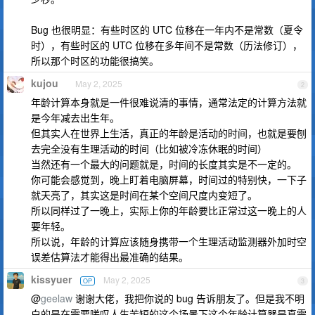
Bug 也很明显：有些时区的 UTC 位移在一年内不是常数（夏令
时），有些时区的 UTC 位移在多年间不是常数（历法修订），
所以那个时区的功能很搞笑。
kujou
May 2, 2025
2
年龄计算本身就是一件很难说清的事情，通常法定的计算方法就
是今年减去出生年。
但其实人在世界上生活，真正的年龄是活动的时间，也就是要刨
去完全没有生理活动的时间（比如被冷冻休眠的时间）
当然还有一个最大的问题就是，时间的长度其实是不一定的。
你可能会感觉到，晚上盯着电脑屏幕，时间过的特别快，一下子
就天亮了，其实这是时间在某个空间尺度内变短了。
所以同样过了一晚上，实际上你的年龄要比正常过这一晚上的人
要年轻。
所以说，年龄的计算应该随身携带一个生理活动监测器外加时空
误差估算法才能得出最准确的结果。
kissyuer
May 2, 2025
OP
3
@
geelaw
谢谢大佬，我把你说的 bug 告诉朋友了。但是我不明
白的是在需要嗟叹人生苦短的这个场景下这个年龄计算器是真需