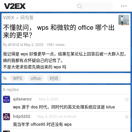
V2EX
问与答
›
不懂就问， wps 和微软的 office 哪个出
来的更早？
By
di1012
at May 2, 2025 · 1991 views
我记得是 wps 好像更早一点，结果在某论坛上回答后被一大群人怼，
搞的我都有点怀疑自己的记性了。
不是大佬求伯君先搞出来的 wps 吗
WPS
office
时间
6 replies
qdsearoc
May 3, 2025
1
wps 源于 dos 时代，同时代的英文处理系统应该是 lotus
hdp5252
May 3, 2025 via Android
2
我当年学 office95 时还没有 wps