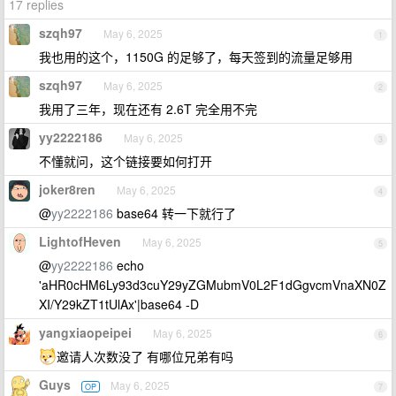
17 replies
szqh97
May 6, 2025
1
我也用的这个，1150G 的足够了，每天签到的流量足够用
szqh97
May 6, 2025
2
我用了三年，现在还有 2.6T 完全用不完
yy2222186
May 6, 2025
3
不懂就问，这个链接要如何打开
joker8ren
May 6, 2025
4
@
yy2222186
base64 转一下就行了
LightofHeven
May 6, 2025
5
@
yy2222186
echo
'aHR0cHM6Ly93d3cuY29yZGMubmV0L2F1dGgvcmVnaXN0Z
XI/Y29kZT1tUlAx'|base64 -D
yangxiaopeipei
May 6, 2025
6
邀请人次数没了 有哪位兄弟有吗
Guys
May 6, 2025
OP
7