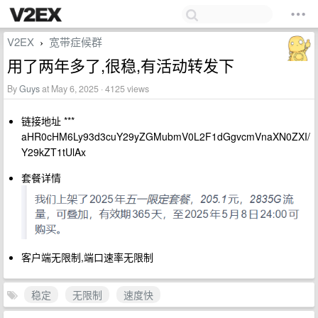
V2EX
宽带症候群
›
用了两年多了,很稳,有活动转发下
By
Guys
at May 6, 2025 · 4125 views
链接地址 ***
aHR0cHM6Ly93d3cuY29yZGMubmV0L2F1dGgvcmVnaXN0ZXI/
Y29kZT1tUlAx
套餐详情
客户端无限制,端口速率无限制
稳定
无限制
速度快