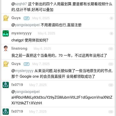
@
szqh97
这个新出的四个人用最划算,要是都有长期看视频什么
的,估计不够,好再可以叠加
Guys
May 6, 2025
OP
8
@
yangxiaopeipei
不用邀请码也行,直接注册
mysteryyyy
May 6, 2025
9
chatgpt 使用体验如何？
linstrong
May 6, 2025
10
我之前一直把这个当备用的，70 一年，不过这两年没用过了
Guys
May 7, 2025
OP
11
@
mysteryyyy
从来没问题,站长貌似做了一些当地原生的的节点,
那个 Google one 的会员我直接开 全局都领取成功了
fx0719
May 7, 2025
12
@
yangxiaopeipei
aHR0cHM6Ly93d3cuY29yZGMubmV0L2F1dGgvcmVnaXN0Z
XI/Y29kZT1XVzhH
fx0719
May 7, 2025
13