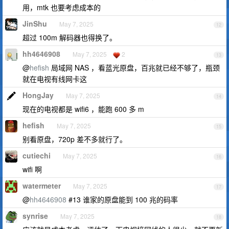
用，mtk 也要考虑成本的
JinShu
May 7, 2025
12
超过 100m 解码器也得换了。
hh4646908
May 7, 2025
2
13
@
hefish
局域网 NAS ，看蓝光原盘，百兆就已经不够了，瓶颈
就在电视有线网卡这
HongJay
May 7, 2025
14
现在的电视都是 wifi6 ，能跑 600 多 m
hefish
May 7, 2025
15
别看原盘，720p 差不多就行了。
cutiechi
May 7, 2025
16
wifi 啊
watermeter
May 7, 2025
17
@
hh4646908
#13 谁家的原盘能到 100 兆的码率
synrise
May 7, 2025
18