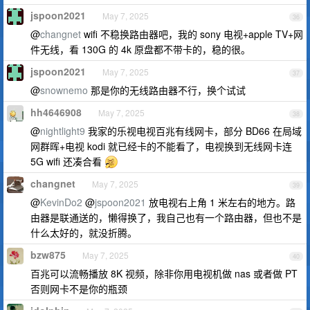
jspoon2021
May 7, 2025
36
@
changnet
wifi 不稳换路由器吧，我的 sony 电视+apple TV+网
件无线，看 130G 的 4k 原盘都不带卡的，稳的很。
jspoon2021
May 7, 2025
37
@
snownemo
那是你的无线路由器不行，换个试试
hh4646908
May 7, 2025
38
@
nightlight9
我家的乐视电视百兆有线网卡，部分 BD66 在局域
网群晖+电视 kodi 就已经卡的不能看了，电视换到无线网卡连
5G wifi 还凑合看
changnet
May 7, 2025
39
@
KevinDo2
@
jspoon2021
放电视右上角 1 米左右的地方。路
由器是联通送的，懒得换了，我自己也有一个路由器，但也不是
什么太好的，就没折腾。
bzw875
May 7, 2025
40
百兆可以流畅播放 8K 视频，除非你用电视机做 nas 或者做 PT
否则网卡不是你的瓶颈