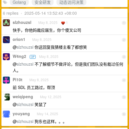
Golang
安全研发
动态访问决策
6 replies
•
2025-05-14 13:52:43 +08:00
slzhouzsl
May 8, 2025
1
1
快手，你他妈裁应届生，你个傻叉公司
orion1
May 8, 2025
2
@
slzhouzsl
你这回复我猜楼主看了都想笑
W4ng2
May 8, 2025
OP
3
@
slzhouzsl
不了解细节不做评论，但是我们团队没有裁过任何
人。
Pi10t
May 8, 2025
4
前 SDL 员工路过，帮顶
weiqipeng
May 12, 2025
5
@
slzhouzsl
笑鼠了
youyang
May 14, 2025
6
@
slzhouzsl
狗东也这样。。。