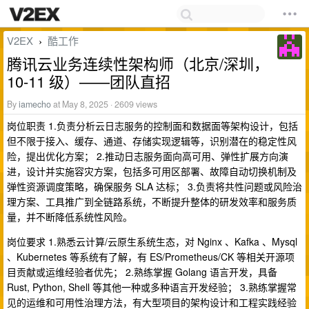
V2EX
酷工作
›
腾讯云业务连续性架构师（北京/深圳，
10-11 级）——团队直招
By
iamecho
at May 8, 2025 · 2609 views
岗位职责 1.负责分析云日志服务的控制面和数据面等架构设计，包括
但不限于接入、缓存、通道、存储实现逻辑等，识别潜在的稳定性风
险，提出优化方案； 2.推动日志服务面向高可用、弹性扩展方向演
进，设计并实施容灾方案，包括多可用区部署、故障自动切换机制及
弹性资源调度策略，确保服务 SLA 达标； 3.负责将共性问题或风险治
理方案、工具推广到全链路系统，不断提升整体的研发效率和服务质
量，并不断降低系统性风险。
岗位要求 1.熟悉云计算/云原生系统生态，对 Nginx 、Kafka 、Mysql
、Kubernetes 等系统有了解，有 ES/Prometheus/CK 等相关开源项
目贡献或运维经验者优先； 2.熟练掌握 Golang 语言开发，具备
Rust, Python, Shell 等其他一种或多种语言开发经验； 3.熟练掌握常
见的运维和可用性治理方法，有大型项目的架构设计和工程实践经验