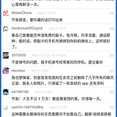
心里再鲜活一次。
SmiteChow
May 9, 2025
18
节哀顺变，要珍藏的话打印出来
theArrowOfCupid
May 9, 2025
19
看自己套餐能否申请免费的副卡，免月租，共享流量、通话那
种，能的话，把副卡的手机号换绑到你妈妈微信上，这样就好
了。
3573535
May 9, 2025 via iPhone
20
不是保号的问题，我手机保号经常被风险停机。建议备份
murmur
May 9, 2025
21
我也想保留，但是我发现我妈在去世之前删除了几乎所有的聊天
记录、联系人和照片，只保留了一些圣经的 app 还有资料
ok168168
May 9, 2025
22
节哀！人生不过 3 万天！都是黄泉预约客。珍惜每一天。
opei3v1867r0zNrq
May 9, 2025
23
这种需要长期保存的东西靠腾讯不如靠自己。截屏/视频录屏都