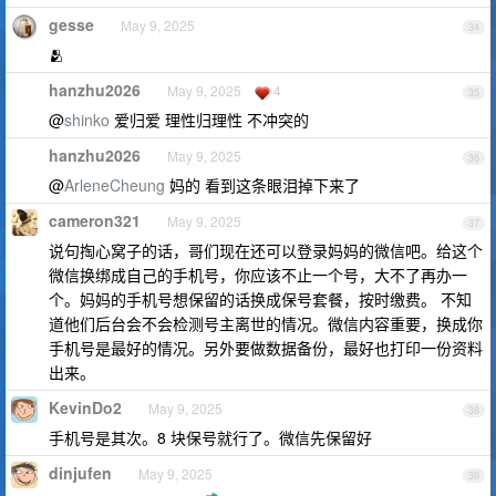
gesse
May 9, 2025
34
🫂
hanzhu2026
May 9, 2025
4
35
@
shinko
爱归爱 理性归理性 不冲突的
hanzhu2026
May 9, 2025
36
@
ArleneCheung
妈的 看到这条眼泪掉下来了
cameron321
May 9, 2025
37
说句掏心窝子的话，哥们现在还可以登录妈妈的微信吧。给这个
微信换绑成自己的手机号，你应该不止一个号，大不了再办一
个。妈妈的手机号想保留的话换成保号套餐，按时缴费。 不知
道他们后台会不会检测号主离世的情况。微信内容重要，换成你
手机号是最好的情况。另外要做数据备份，最好也打印一份资料
出来。
KevinDo2
May 9, 2025
38
手机号是其次。8 块保号就行了。微信先保留好
dinjufen
May 9, 2025
39