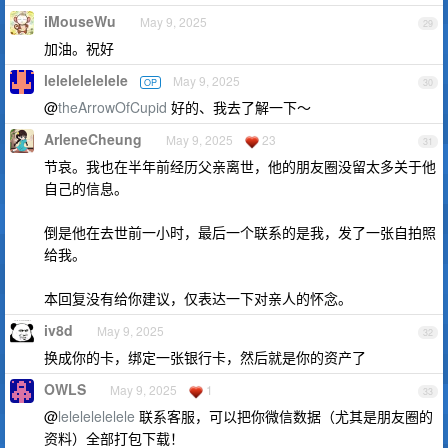
iMouseWu
May 9, 2025
29
加油。祝好
lelelelelelele
May 9, 2025
OP
30
@
theArrowOfCupid
好的、我去了解一下～
ArleneCheung
May 9, 2025
23
31
节哀。我也在半年前经历父亲离世，他的朋友圈没留太多关于他
自己的信息。
倒是他在去世前一小时，最后一个联系的是我，发了一张自拍照
给我。
本回复没有给你建议，仅表达一下对亲人的怀念。
iv8d
May 9, 2025
32
换成你的卡，绑定一张银行卡，然后就是你的资产了
OWLS
May 9, 2025
1
33
@
lelelelelelele
联系客服，可以把你微信数据（尤其是朋友圈的
资料）全部打包下载！