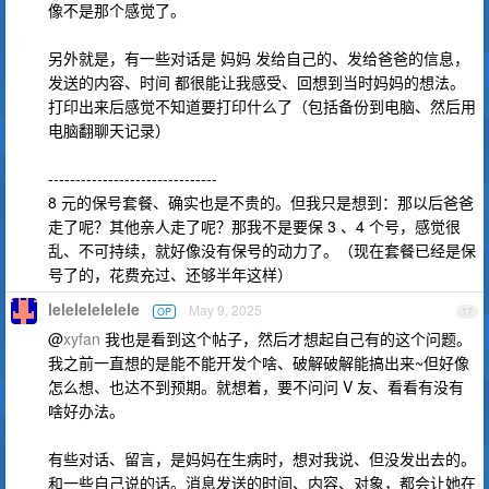
像不是那个感觉了。
另外就是，有一些对话是 妈妈 发给自己的、发给爸爸的信息，
发送的内容、时间 都很能让我感受、回想到当时妈妈的想法。
打印出来后感觉不知道要打印什么了（包括备份到电脑、然后用
电脑翻聊天记录）
-------------------------------
8 元的保号套餐、确实也是不贵的。但我只是想到：那以后爸爸
走了呢？其他亲人走了呢？那我不是要保 3 、4 个号，感觉很
乱、不可持续，就好像没有保号的动力了。（现在套餐已经是保
号了的，花费充过、还够半年这样）
lelelelelelele
May 9, 2025
OP
17
@
xyfan
我也是看到这个帖子，然后才想起自己有的这个问题。
我之前一直想的是能不能开发个啥、破解破解能搞出来~但好像
怎么想、也达不到预期。就想着，要不问问 V 友、看看有没有
啥好办法。
有些对话、留言，是妈妈在生病时，想对我说、但没发出去的。
和一些自己说的话。消息发送的时间、内容、对象，都会让她在