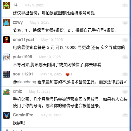
14
May 9, 2025
61
建议导出备份，哪怕是截图都比维持账号可靠
zxwy
May 9, 2025
62
节哀，1 、换保号套餐+备份，2 、换绑自己手机号+备份。
sme11ycat
May 10, 2025
63
电信最便宜套餐是 5 元 可以 10000 号更改 还有 实名弄成你的
yukn1995
May 10, 2025
64
不导出来,腾讯哪天倒闭了或关闭微信了,你去哪看
soul11201
May 10, 2025
1
65
@
qiancheng
看来最厉害的不是技术备份工具，而是法律武器⚔️
cmlz
May 10, 2025
66
手机欠费，几个月后号码会被运营商回收再放号，如果有人安装
使用了你的号码，哪么你的微信号也会被他登录。
GeminiPro
May 10, 2025
67
换绑吧