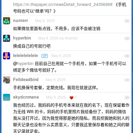
https://m.thepaper.cn/newsDetail_forward_24356968
《手机
号码也可以“继承”吗？》
nunterr
May 9, 2025
44
如果微信里面有点钱，不用多，应该不会被注销
hyperbin
May 9, 2025 via Android
45
换成自己的号就行吧
lelelelelelele
May 9, 2025
OP
46
@
hyperbin
目前自己在用就一个手机号，如果一个手机号可以
绑定多个微信号就好了。
Felldeadbird
May 9, 2025
47
手机换保号套餐，定期充钱。我现在就是这样。
skydcnmana
May 9, 2025
2
48
我也经历过，我妈妈的手机号本来就在我的名下，现在保留着作
为无线 Wifi 的卡，妈妈的手机里照片我给备份了，妈妈的微信
我从没打开过，因为我觉得那是她的隐私，而且挖掘她和别人的
聊天记录也没有什么实质意义，只要我这里保存着和她之间的聊
天记录就足矣。