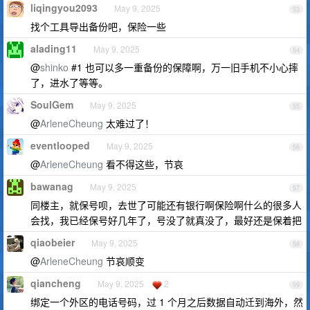
liqingyou2093
May 9, 2025
53
找个工具导出备份吧，保险一些
alading11
May 9, 2025
54
@
shinko
#1 也可以多一重备份的保障啊，万一旧手机不小心摔
了，进水了等等。
SoulGem
May 9, 2025
55
@
ArleneCheung
太难过了！
eventlooped
May 9, 2025
56
@
ArleneCheung
看不得这些，节哀
bawanag
May 9, 2025
57
同楼主，就保号呗，去世了可能还有银行啊保险啊什么的很多人
会找，我已经保号好几年了，号没了就真没了，最好还是保着把
qiaobeier
May 9, 2025
58
@
ArleneCheung
节哀顺变
qiancheng
May 9, 2025
2
59
绑定一个外区的电话号码，过 1 个月之后数据自动迁到海外，然