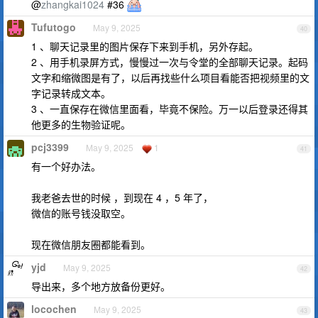
@
zhangkai1024
#36
Tufutogo
May 9, 2025
40
1 、聊天记录里的图片保存下来到手机，另外存起。
2 、用手机录屏方式，慢慢过一次与令堂的全部聊天记录。起码
文字和缩微图是有了，以后再找些什么项目看能否把视频里的文
字记录转成文本。
3 、一直保存在微信里面看，毕竟不保险。万一以后登录还得其
他更多的生物验证呢。
pcj3399
May 9, 2025
1
41
有一个好办法。
我老爸去世的时候 ，到现在 4 ，5 年了，
微信的账号钱没取空。
现在微信朋友圈都能看到。
yjd
May 9, 2025
42
导出来，多个地方放备份更好。
locochen
May 9, 2025
43