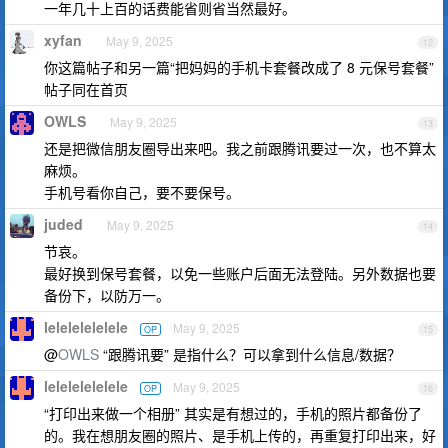
一年几十上百的话费能省则省当然最好。
xyfan
May 9, 2025
12
你这篇帖子和另一篇“把妈妈的手机卡套餐改成了 8 元保号套餐”
帖子同在首页
OWLS
May 9, 2025
13
还是把微信朋友圈导出来吧。我之前跟腾讯要过一次，也不算太
麻烦。
手机号看你自己，要不要保号。
juded
May 9, 2025
14
节哀。
最好换到保号套餐，以免一些账户后面无法登陆。另外数据也要
备份下，以防万一。
lelelelelelele
May 9, 2025
OP
15
@
OWLS
“跟腾讯要” 是指什么？可以拿到什么信息/数据？
lelelelelelele
May 9, 2025
OP
16
“打印出来做一个相册” 其实是有想过的，手机的照片都备份了
的。我在想朋友圈的照片、是手机上传的，再重复打印出来，好