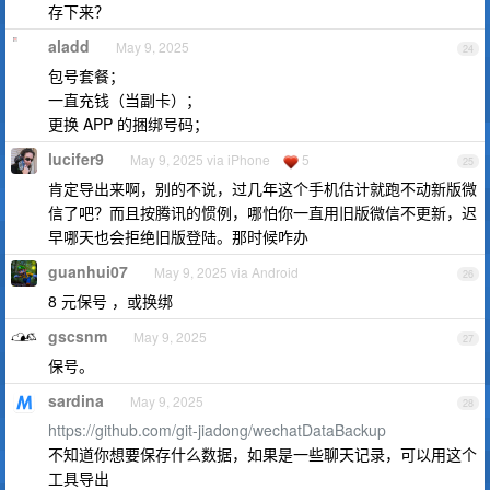
存下来？
aladd
May 9, 2025
24
包号套餐；
一直充钱（当副卡）；
更换 APP 的捆绑号码；
lucifer9
May 9, 2025 via iPhone
5
25
肯定导出来啊，别的不说，过几年这个手机估计就跑不动新版微
信了吧？而且按腾讯的惯例，哪怕你一直用旧版微信不更新，迟
早哪天也会拒绝旧版登陆。那时候咋办
guanhui07
May 9, 2025 via Android
26
8 元保号 ，或换绑
gscsnm
May 9, 2025
27
保号。
sardina
May 9, 2025
28
https://github.com/git-jiadong/wechatDataBackup
不知道你想要保存什么数据，如果是一些聊天记录，可以用这个
工具导出