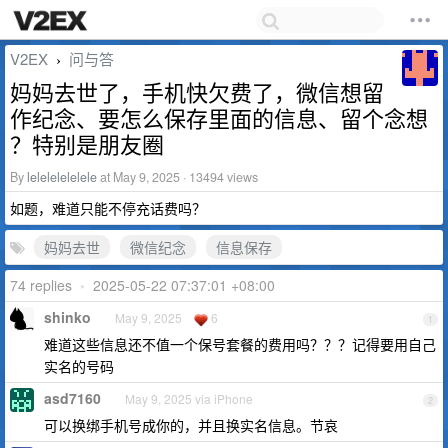
V2EX
问与答
›
妈妈去世了，手机快欠费了，微信想留
作纪念、要怎么保存里面的信息、留个念想
？特别是朋友圈
By
lelelelelelele
at May 9, 2025 · 13494 views
如题，难道只能不停充话费吗？
妈妈去世
微信纪念
信息保存
74 replies
•
2025-05-22 07:37:01 +08:00
shinko
May 9, 2025
6
1
难道这些信息还不值一个保号套餐的费用吗？？？记得要用自己
实名的号码
asd7160
May 9, 2025 via iPhone
2
可以换绑手机号成你的，并且换实名信息。节哀