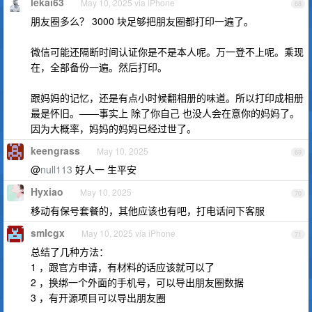
lekai63
May 10, 2025 via iPhone
68
朋友圈多么？ 3000 块足够把朋友圈都打印一遍了。
微信可能还隔断时间认证你是不是本人呢。万一登不上呢。乘现
在，全部备份一遍。然后打印。
跟妈妈的记忆，还是有点小时候翻相册的味道。所以打印成相册
最是怀旧。——事实上 除了你自己 也没人会在意你的妈妈了。
因为大概率，妈妈的妈妈已经过世了。
keengrass
May 10, 2025
69
@
null113
好人一 生平安
Hyxiao
May 10, 2025
70
移动有保号套餐的，其他应该也有吧，打电话问下客服
smlcgx
May 10, 2025 via iPhone
71
总结了几种方法：
1 ，跟官方申请，有材料的话应该就可以了
2 ，换绑一个外面的手机号，可以导出朋友圈数据
3 ，有开源项目可以导出朋友圈