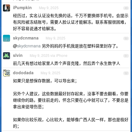
iPumpkin
May 9, 2025
49
经历过，实名认证没有先换的话，千万不要换绑手机号。会提示
有风险被冻结账号，需要人脸认证才能解冻。联系客服很困难，
好不容易说通才给解冻。
skydcnmana
May 9, 2025
50
@
skydcnmana
另外妈妈的手机我是放在塑料袋里封存了。
slvin
May 9, 2025 via iPhone
51
前几天有想过给家里人弄个声音克隆，然后弄个永生数字人
dododada
May 9, 2025
52
如果只是想保存数据，可以导出来；
另外个人建议，这些数据最好封存起来，没事不要去翻看，你要
继续你的路，要往前走的，怀念只要在心中就可以了，不要总是
拿出来徒增伤悲；
如果你比较乐观，心比较大，能够像广西人民一样，那也是极好
的；