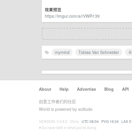
效果预览
https://imgur.com/a/rVWR139
mymind
Tobias Van Schneider
卡
About
·
Help
·
Advertise
·
Blog
·
API
创意工作者们的社区
World is powered by solitude
VERSION: 3.9.8.5 · 25ms ·
UTC 08:04
·
PVG 16:04
·
LAX 0
♥ Do have faith in what you're doing.