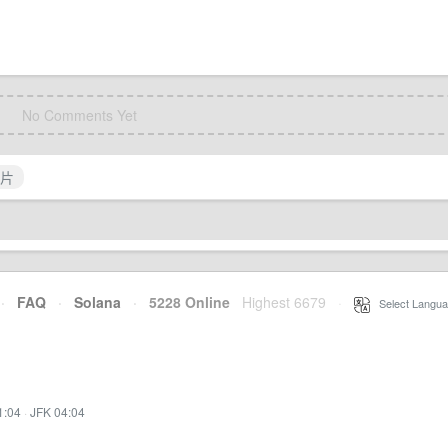
No Comments Yet
片
·
FAQ
·
Solana
·
5228 Online
Highest 6679
·
Select Langua
1:04
·
JFK 04:04