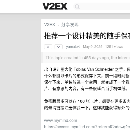
V2EX
分享发现
›
推荐一个设计精美的随手保存各
yamatoki
·
May 9, 2025
· 1251 views
This topic created in 455 days ago, the info
出自设计圈大佬 Tobias Van Schneid
什么都能以卡片的形式保存下来，前一段时间新增了
保存下来，单独放进一个空间，就变成了一个看上
片、有意思的内容，有一些很适合当手机壁纸。
免费版最多可以存 100 张卡片，想要存更多条
的邀请链接注册体验一下，这样我能获得额外的卡片
www.mymind.com
https://access.mymind.com/?referralCode=q