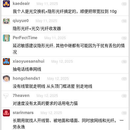
kaedeair
May 11, 2025
13
我个人是光交换机+隐形光纤搞定的，顺便把带宽拉到 10g
qiuyue0
May 11, 2025
14
隐形光纤+光交/光纤收发器
PerFectTime
May 11, 2025
15
延迟敏感建议隐形光纤, 其他中继都有可能因为干扰有丢包的情
况
xiaoyuesanshui
May 12, 2025
16
抽电话线串网线
hongchends1
May 12, 2025
17
没有线管就走明线 从头顶门框进屋 别走地线
7heaven
May 12, 2025
18
对速度没有太高的要求的话用电力猫
starinmars
May 12, 2025
19
长期用就找人开线管、被地面和墙面、同时放网线和光纤。 一
劳永逸