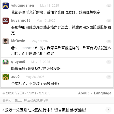
yiluqingshen
May 13, 2025
20
我都是隐形光纤解决，或加个光纤收发器，效果理想稳定
liuyanno18
May 13, 2025
21
买那种细网线或扁网线走墙角穿过去，然后再用双面胶或胶枪固
定
MrDevin
May 13, 2025
22
@
summerwar
#1 对，我家里卧室就这样的，卧室台式机就这么
用的，而且网络也相当稳定
qiuyue0
May 13, 2025
23
隐形光纤+光交换机/光纤收发器
xue0
May 26, 2025
24
台式机了，不能装个无线网卡？
© 2026 V2EX · 59ms · 3.9.8.5
About
·
Language
券商万一免五开户活动火热进行中！
›
a股万一免五活动火热进行中！留言就抽鼠标键盘！