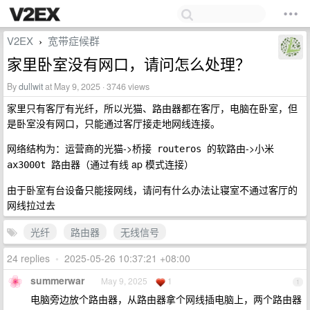
V2EX
宽带症候群
›
家里卧室没有网口，请问怎么处理？
By
dullwit
at May 9, 2025 · 3746 views
家里只有客厅有光纤，所以光猫、路由器都在客厅，电脑在卧室，但
是卧室没有网口，只能通过客厅接走地网线连接。
网络结构为：
->
->
运营商的光猫
桥接 routeros 的软路由
小米 
（通过有线 ap 模式连接）
ax3000t 路由器
由于卧室有台设备只能接网线，请问有什么办法让寝室不通过客厅的
网线拉过去
光纤
路由器
无线信号
24 replies
•
2025-05-26 10:37:21 +08:00
summerwar
May 9, 2025
1
1
电脑旁边放个路由器，从路由器拿个网线插电脑上，两个路由器