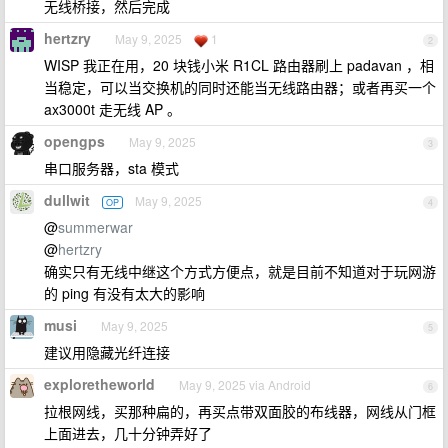
无线桥接，然后完成
hertzry
May 9, 2025
1
2
WISP 我正在用，20 块钱小米 R1CL 路由器刷上 padavan ，相
当稳定，可以当交换机的同时还能当无线路由器；或者再买一个
ax3000t 走无线 AP 。
opengps
May 9, 2025
3
串口服务器，sta 模式
dullwit
May 9, 2025
OP
4
@
summerwar
@
hertzry
确实只有无线中继这个方式方便点，就是目前不知道对于玩网游
的 ping 有没有太大的影响
musi
May 9, 2025
5
建议用隐藏光纤连接
exploretheworld
May 9, 2025 via Android
6
拉根网线，买那种扁的，再买点带双面胶的布线器，网线从门框
上面进去，几十分钟弄好了