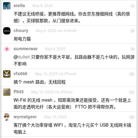
stella
May 9, 2025
7
不建议无线桥接，更推荐细网线。你去京东搜细网线（真的很
细），买绿联那款，从门缝穿进来。
choury
May 9, 2025 via Android
8
用电力猫
summerwar
May 9, 2025
9
@
dullwit
只要你家不是大平层，且路由器不是几十块的，玩网游
不影响
vfx666
May 10, 2025 via iPhone
10
搞个 mesh 路由，无线回程
P945
May 10, 2025 via iPhone
11
Wi-Fi6 的无线 mesh ，短距离效果还能接受，还有一个就是上
面的走透明光纤（各大运营商） FTTO 把不得帮你弄。
wyntalgeer
May 10, 2025
12
客厅搞个大功率穿墙 WIFI ，淘宝几十元买个 USB 无线网卡插
电脑上