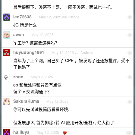
最后提醒下，涉密不上网、上网不涉密，面试也一样。
leo72638
May 12, 2025 via iPhone
5
JG 所是什么
awah
May 12, 2025
6
军工所? 这需要这样吗?
huyudong1991
May 12, 2025 via Android
7
当年为了上个网，自己买了 CPE ，被发现了还通报批评，受不
了跑路了
zooo
May 12, 2025
8
op 和我处境和背景有点像
留个 v 交流沟通下？
SakuraKuma
May 12, 2025
9
你可以先试试投简历看看环境.
但发展那 3, 首先排除<转 AI 应用开发/全栈>, 烂大街了.
haliluya
May 12, 2025
1
10