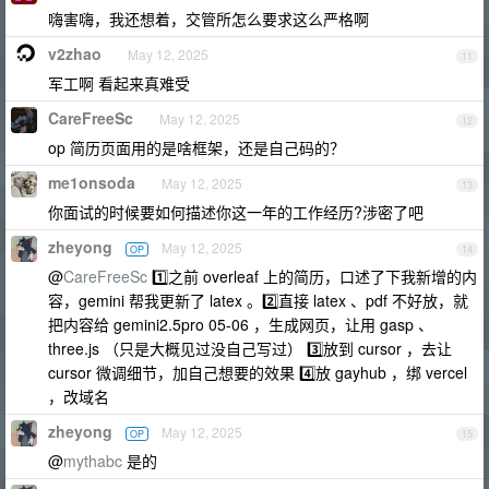
嗨害嗨，我还想着，交管所怎么要求这么严格啊
v2zhao
May 12, 2025
11
军工啊 看起来真难受
CareFreeSc
May 12, 2025
12
op 简历页面用的是啥框架，还是自己码的？
me1onsoda
May 12, 2025
13
你面试的时候要如何描述你这一年的工作经历?涉密了吧
zheyong
May 12, 2025
OP
14
@
CareFreeSc
1️⃣之前 overleaf 上的简历，口述了下我新增的内
容，gemini 帮我更新了 latex 。2️⃣直接 latex 、pdf 不好放，就
把内容给 gemini2.5pro 05-06 ，生成网页，让用 gasp 、
three.js （只是大概见过没自己写过） 3️⃣放到 cursor ，去让
cursor 微调细节，加自己想要的效果 4️⃣放 gayhub ，绑 vercel
，改域名
zheyong
May 12, 2025
OP
15
@
mythabc
是的