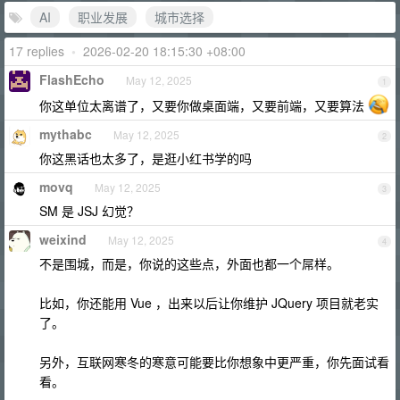
AI
职业发展
城市选择
17 replies
•
2026-02-20 18:15:30 +08:00
FlashEcho
May 12, 2025
1
你这单位太离谱了，又要你做桌面端，又要前端，又要算法
mythabc
May 12, 2025
2
你这黑话也太多了，是逛小红书学的吗
movq
May 12, 2025
3
SM 是 JSJ 幻觉？
weixind
May 12, 2025
4
不是围城，而是，你说的这些点，外面也都一个屌样。
比如，你还能用 Vue ，出来以后让你维护 JQuery 项目就老实
了。
另外，互联网寒冬的寒意可能要比你想象中更严重，你先面试看
看。