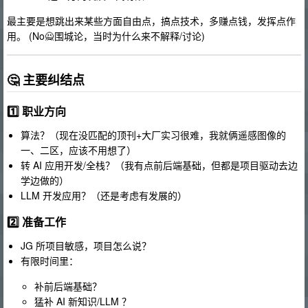
最主要是想跳出来某些方面自由点，搞点技术，多赚点钱，发挥点作
用。 (No🙅围城论，当时为什么来不解释/讨论)
🤔 主要纠结点
1️⃣
职业方向
算法？（现在没匹配的顶刊+大厂实习很难，我就俩遥感图像的
一、二区，应该不用想了）
转 AI 应用开发/全栈？（我有点前后端基础，但都是项目驱动去边
学边做的）
LLM 开发应用？（还是考虑有发展的）
2️⃣
准备工作
JG 所项目敏感，项目怎么说？
有限时间里：
补前后端基础？
猛补 AI 新知识/LLM ？