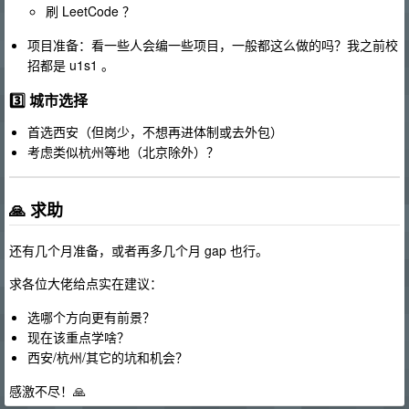
刷 LeetCode ？
项目准备：看一些人会编一些项目，一般都这么做的吗？我之前校
招都是 u1s1 。
3️⃣
城市选择
首选西安（但岗少，不想再进体制或去外包）
考虑类似杭州等地（北京除外）？
🙏 求助
还有几个月准备，或者再多几个月 gap 也行。
求各位大佬给点实在建议：
选哪个方向更有前景？
现在该重点学啥？
西安/杭州/其它的坑和机会？
感激不尽！🙏