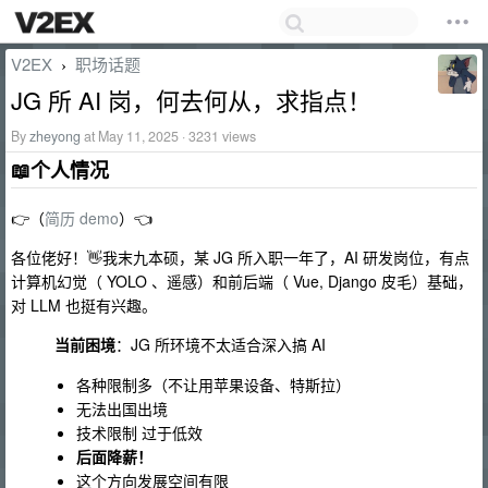
V2EX
职场话题
›
JG 所 AI 岗，何去何从，求指点！
By
zheyong
at May 11, 2025 · 3231 views
📖个人情况
👉（
简历 demo
）👈
各位佬好！👋我末九本硕，某 JG 所入职一年了，AI 研发岗位，有点
计算机幻觉（ YOLO 、遥感）和前后端（ Vue, Django 皮毛）基础，
对 LLM 也挺有兴趣。
当前困境
：JG 所环境不太适合深入搞 AI
各种限制多（不让用苹果设备、特斯拉）
无法出国出境
技术限制 过于低效
后面降薪！
这个方向发展空间有限