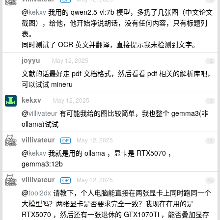
@
kekxv
我用的 qwen2.5-vl:7b 模型，多扔了几张图（中文论文
截图），给他，他开始净说胡话，没有任何内容，只有标题列
表。
同时测试了 OCR 英文并翻译，直接提示我未检测到文字。
joyyu
May 12, 2025
12
文献的话最好走 pdf 文档格式，然后看看 pdf 相关的解析库吧，
可以试试 mineru
kekxv
May 12, 2025
13
@
villivateur
有可能我给的图比较简单，我也整个 gemma3(非
ollama)试试
villivateur
May 12, 2025
OP
14
@
kekxv
我就是用的 ollama ，显卡是 RTX5070 ，
gemma3:12b
villivateur
May 12, 2025
OP
15
@
tool2dx
请教下，个人电脑能直接在两张显卡上同时跑同一个
大模型吗？两张显卡是否要求完全一致？我现在在用的是
RTX5070 ，然后还有一张退休的 GTX1070Ti ，能否叠加显存