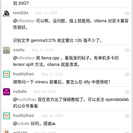
到 20G?
tool2dx
May 12, 2025
16
@
villivateur
可以啊，没问题，插上就能用。ollama 对双卡兼容
性很好。
识别文字 gemma3:27b 肯定要比 12b 强不少了。
coefu
May 12, 2025
17
@
villivateur
用 llama.cpp ，看我发的帖子。有单机多卡的
tensor split 方法。ollama 就是渣渣。
huzhizhao
May 13, 2025
18
顺带问一下 mineru 部署后，要怎么在 dify 中使用呢？
cubale
May 19, 2025
19
@
huzhizhao
现在官方出了保姆教程了。可以关注 opendatalab
的公众号看看
huzhizhao
May 26, 2025
20
@
cubale
好的，感谢🙏
mili100
May 31, 2025