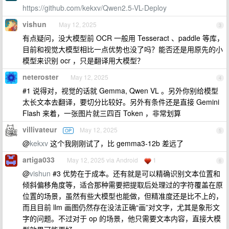
https://github.com/kekxv/Qwen2.5-VL-Deploy
vishun
May 12, 2025
3
有点疑问，没大模型前 OCR 一般用 Tesseract 、paddle 等库，
目前和视觉大模型相比一点优势也没了吗？能否还是用原先的小
模型来识别 ocr ，只是翻译用大模型？
neteroster
May 12, 2025
4
#1 说得对，视觉的话就 Gemma, Qwen VL 。另外你别给模型
太长文本去翻译，要切分比较好。另外有条件还是直接 Gemini
Flash 来着，一张图片就三四百 Token ，非常划算
villivateur
May 12, 2025
OP
5
@
kekxv
这个我刚刚试了，比 gemma3-12b 差远了
artiga033
May 12, 2025 via Android
1
6
@
vishun
#3 优势在于成本。还有就是可以精确识别文本位置和
倾斜偏移角度等，适合那种需要把提取后处理过的字符覆盖在原
位置的场景，虽然有些大模型也能做，但精准度还是比不上的，
而且目前 llm 画图仍然存在没法正确“画”对文字，尤其是象形文
字的问题。不过对于 op 的场景，他只需要文本内容，直接大模