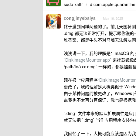
sudo xattr -r -d com.apple.quar
congjinyebaiya
May 16, 2025
终于遇到同样问题的了。前几天国补刚买
.dmg 都无法正常打开，提示跟你说的
堆答案，都是牛头不对马嘴无法解决问
浅浅讲一下，我的理解是：macOS 的安
`
DiskImageMounter.app
` 来挂载镜像
/path/to/xxx.dmg` 一样的，都
现在报 `“应用程序“
DiskImageMounter
更改了，我的理解是大概类似于 Window
由于某种问题而被更改了，Windows
点我也不太百分百保证，我也是根据我的想
`.dmg` 文件本来的默认扩展属性是
就无法把 `.dmg` 当作应用程序安装
我回忆了一下，大概可能应该是因为我安装