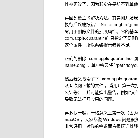
性被更改了，因为我实在是想不到其他
再回到楼主的解决方法，其实刚开始我输入 `sud
执行后终端报错：`Not enough arguments fo
令用于删除文件的扩展属性。它的基本用法是 xat
com.apple.quarantine` 只指定
这个属性，所以系统提示参数不足。
正确的删除 `com.apple.quarantine` 属性
name.dmg`，其中需要将 `/path/to
然后我又搜索了下 `com.apple.quar
从互联网下载的文件 。当用户第一次
公证等），并可能弹出警告，例如“文件
导致无法打开应用的问题。
再多提一嘴，严格意义上第一次（因为真
macOS ，大家都说 Windows 
非常好用，对我的需求而言很接近甚强过 L