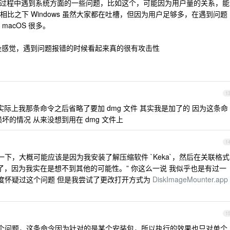
 的过程中遇到系统方面的一些问题，比如这个，可能因为用户量的关系，能
比之下 Windows 虽然大家都在吐槽，但因为用户足够多，在遇到问题
acOS 很多。
on 平时没感觉，遇到问题报错的时候看起来真的很有攻击性
1
了 实际上我那条命令之后省略了要加 dmg 文件 其实我是加了的 因为这条命
损坏的情况 从来没想到用在 dmg 文件上
1
忆了一下，大概可能应该是因为我安装了解压缩软件 `Keka`，然后在关联格式
更改了，因为我实在是想不到其他的可能性。” 你这么一说 我似乎也是有过一
 我也深度怀疑过这个问题 但是我尝试了更改打开方式为
DiskImageMounter.app
1
个问题，这条命令因为针对的是某个安装包，所以执行的效果也只对单个