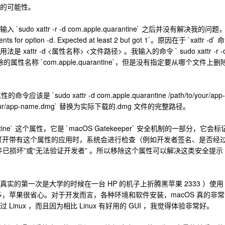
的可能性。
o xattr -r -d com.apple.quarantine` 之后并没有解决我的问题
r option -d. Expected at least 2 but got 1`。原因在于 `xattr -d` 命
tr -d <属性名称> <文件路径> 。我输入的命令 ` sudo xattr -r -
了要删除的属性名称 `com.apple.quarantine`，但是没有指定要从哪个文件上删
的命令应该是 `sudo xattr -d com.apple.quarantine /path/to/your/app-
/your/app-name.dmg` 替换为实际下载的.dmg 文件的完整路径。
antine` 这个属性，它是 `macOS Gatekeeper` 安全机制的一部分，它会标
打开带有这个属性的应用时，系统会进行检查（例如开发者签名、是否经
已损坏”或“无法验证开发者” 。所以移除这个属性可以解决这类安全提示
实的第一次是大学的时候在一台 HP 的机子上折腾黑苹果 2333 ）使用
问题很多，苹果很省心。对于开发而言，各种环境和软件安装，macOS 真的非常
inux ，而且因为相比 Linux 有好用的 GUI ，我觉得体验非常好。