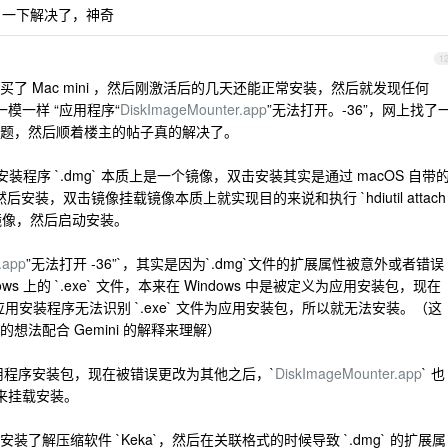
antine 一下解决了，神奇
1
了 Mac mini ，然后刚激活后的几天还能正常安装，然后就发现任何
一模一样 “应用程序“
DiskImageMounter.app
”无法打开。-36”，网上找了
题，然后顺着楼主的帖子真的解决了。
装程序 `.dmg` 本质上是一个镜像，双击安装其实是通过 macOS 自带
然后安装，双击镜像挂载镜像本质上就实现目的来说和执行 `hdiutil attach
是挂载镜像，然后启动安装。
.app
”无法打开 -36”`，其实是因为`.dmg`文件的扩展属性被意外或者错误
s 上的 `.exe` 文件，本来在 Windows 中是被定义为应用安装包，现在
 应用安装程序无法识别 `.exe` 文件为应用安装包，所以就无法安装。（这
法配合 Gemini 的解释来理解）
应用程序安装包，现在被错误更改为其他之后，`
DiskImageMounter.app
` 也
包来挂载安装。
了解压缩软件 `Keka`，然后在关联格式的时候导致 `.dmg` 的扩展属