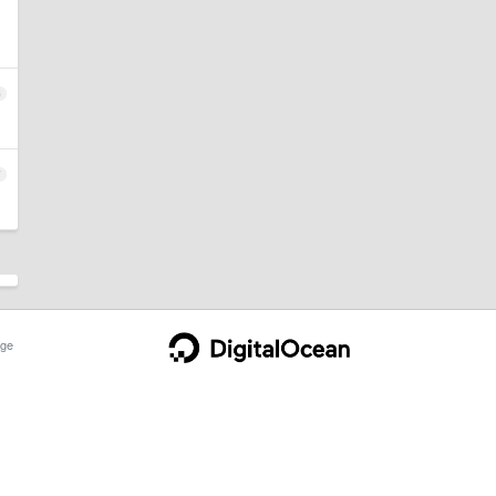
6
7
ge