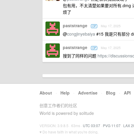
包有用，不太清楚如果要对所有.dm
烦了
paststrange
May 17, 2025
OP
@
congjinyebaiya
#15 我是只有部分
paststrange
May 17, 2025
OP
搜到了同样的问题
https://discussion
About
·
Help
·
Advertise
·
Blog
·
API
创意工作者们的社区
World is powered by solitude
VERSION: 3.9.8.5 · 63ms ·
UTC 03:07
·
PVG 11:07
·
LAX 2
♥ Do have faith in what you're doing.