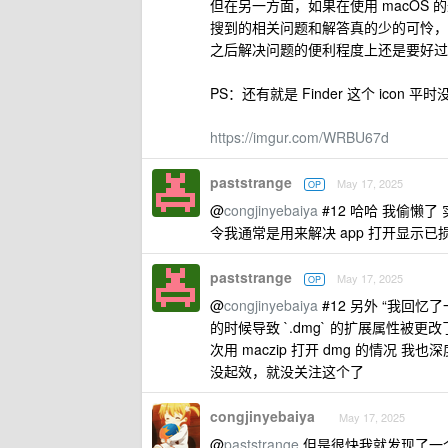
但在另一方面，如果在使用 macOS
搜到的相关问题和解答真的少的可怜，相
之后解决问题的便利程度上还是要好过 m
PS：还有就是 Finder 这个 ic
https://imgur.com/WRBU67d
paststrange
May 17, 2025
OP
@
congjinyebaiya
#12 哈哈 我偷懒
令我通常是用来解决 app 打开显示已
paststrange
May 17, 2025
OP
@
congjinyebaiya
#12 另外 “我回
的时候导致 `.dmg` 的扩展属性被
次用 maczip 打开 dmg 的情况
没起效，就没关注这个了
congjinyebaiya
May 17, 2025
@
paststrange
但是很快我就发现了一