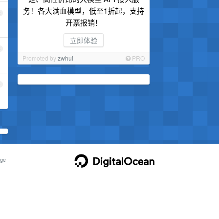
务！各大满血模型，低至1折起，支持
2
开票报销！
立即体验
3
Promoted by
zwhui
PRO
4
ge