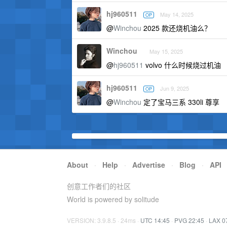
hj960511
May 14, 2025
OP
@
Winchou
2025 款还烧机油么？
Winchou
May 15, 2025
@
hj960511
volvo 什么时候烧过机油
hj960511
Jun 9, 2025
OP
@
Winchou
定了宝马三系 330li 尊享
About
·
Help
·
Advertise
·
Blog
·
API
创意工作者们的社区
World is powered by solitude
VERSION: 3.9.8.5 · 24ms ·
UTC 14:45
·
PVG 22:45
·
LAX 0