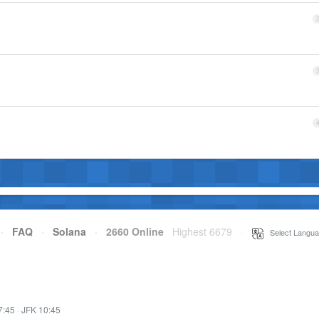
·
FAQ
·
Solana
·
2660 Online
Highest 6679
·
Select Langua
7:45
·
JFK 10:45