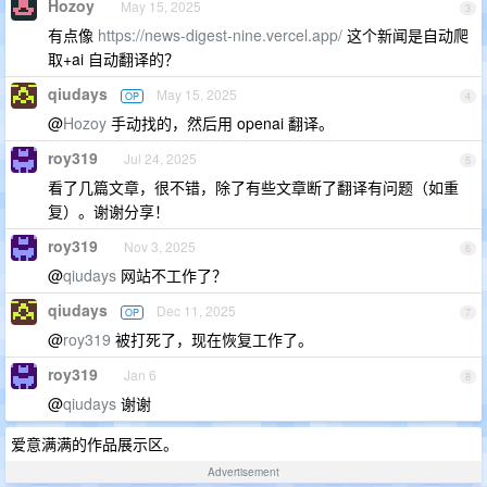
Hozoy
May 15, 2025
3
有点像
https://news-digest-nine.vercel.app/
这个新闻是自动爬
取+ai 自动翻译的？
qiudays
May 15, 2025
OP
4
@
Hozoy
手动找的，然后用 openai 翻译。
roy319
Jul 24, 2025
5
看了几篇文章，很不错，除了有些文章断了翻译有问题（如重
复）。谢谢分享！
roy319
Nov 3, 2025
6
@
qiudays
网站不工作了？
qiudays
Dec 11, 2025
OP
7
@
roy319
被打死了，现在恢复工作了。
roy319
Jan 6
8
@
qiudays
谢谢
爱意满满的作品展示区。
Advertisement