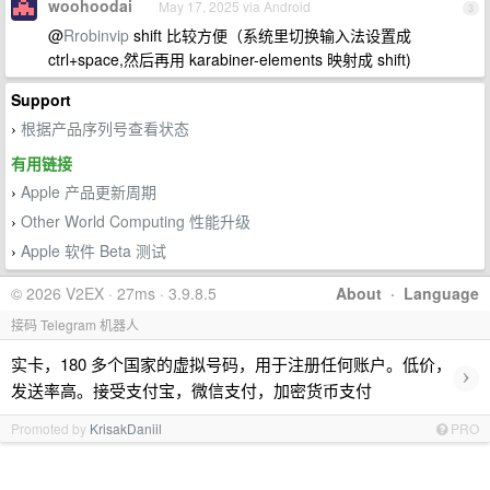
woohoodai
May 17, 2025 via Android
3
@
Rrobinvip
shift 比较方便（系统里切换输入法设置成
ctrl+space,然后再用 karabiner-elements 映射成 shift)
Support
根据产品序列号查看状态
›
有用链接
Apple 产品更新周期
›
Other World Computing 性能升级
›
Apple 软件 Beta 测试
›
© 2026 V2EX · 27ms · 3.9.8.5
About
·
Language
接码 Telegram 机器人
实卡，180 多个国家的虚拟号码，用于注册任何账户。低价，
›
发送率高。接受支付宝，微信支付，加密货币支付
Promoted by
KrisakDaniil
PRO