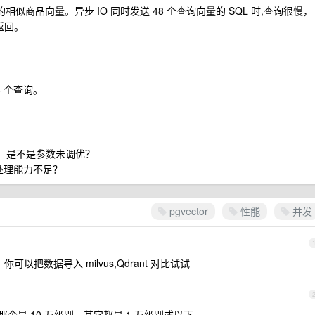
似商品向量。异步 IO 同时发送 48 个查询向量的 SQL 时,查询很慢，
时返回。
8 个查询。
么差，是不是参数未调优？
发处理能力不足？
pgvector
性能
并发
以把数据导入 milvus,Qdrant 对比试试
那个是 10 万级别，其它都是 1 万级别或以下。