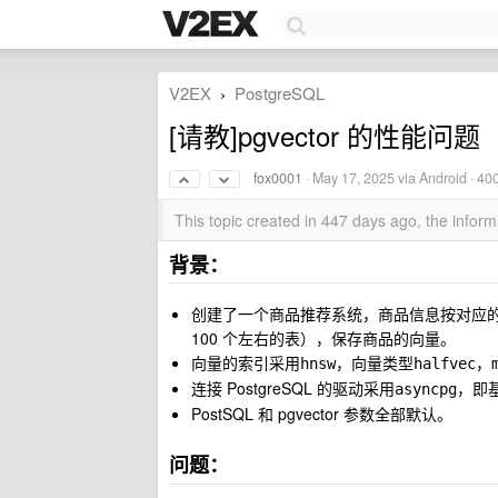
V2EX
PostgreSQL
›
[请教]pgvector 的性能问题
fox0001
·
May 17, 2025
via Android · 40
This topic created in 447 days ago, the info
背景：
创建了一个商品推荐系统，商品信息按对应的
100 个左右的表），保存商品的向量。
向量的索引采用
，向量类型
，
hnsw
halfvec
连接 PostgreSQL 的驱动采用
，即基
asyncpg
PostSQL 和 pgvector 参数全部默认。
问题：