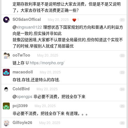
定期存款利率是不是说明想让大家去消费，但是是不是又说明
了，大家去存钱不去消费更正确一些？
SOSdanOffical
May 20, 2025
1
21
@
xingxuan0122
理想状态下国家规划的方向和普通人的利益方
向是一致的,但实操并非如此
就像囚徒困境,大家都不认罪是全局最优的,但你知道这个实现不
了的时候,举报别人就成了局部最优
ooTwToo
May 20, 2025
22
链上存 U
https://morpho.org/
macaodoll
May 20, 2025
23
存钱,存钱,还是特么的存钱.
ColdBird
May 20, 2025
24
@
opengps
非必要不消费，把钱全存下来
pcj3399
May 20, 2025
25
非必要不消费，把钱全存下来 有道理。。。
Gilfoyle26
May 20, 2025
26