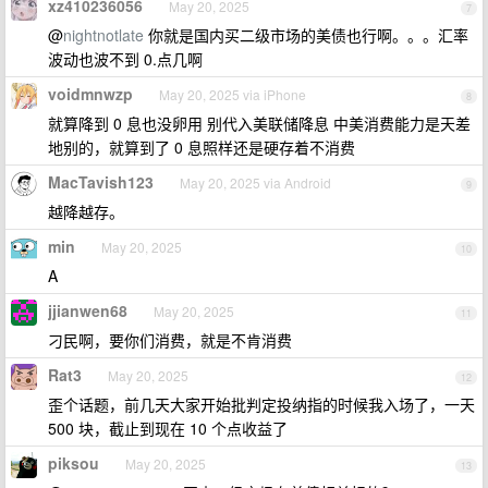
xz410236056
May 20, 2025
7
@
nightnotlate
你就是国内买二级市场的美债也行啊。。。汇率
波动也波不到 0.点几啊
voidmnwzp
May 20, 2025 via iPhone
8
就算降到 0 息也没卵用 别代入美联储降息 中美消费能力是天差
地别的，就算到了 0 息照样还是硬存着不消费
MacTavish123
May 20, 2025 via Android
9
越降越存。
min
May 20, 2025
10
A
jjianwen68
May 20, 2025
11
刁民啊，要你们消费，就是不肯消费
Rat3
May 20, 2025
12
歪个话题，前几天大家开始批判定投纳指的时候我入场了，一天
500 块，截止到现在 10 个点收益了
piksou
May 20, 2025
13