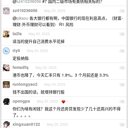
@
xz410236056
#7 国内二级市场有美债相关标的？
xz410236056
May 20, 2025
14
@
piksou
各大银行都有啊，中国银行的现在利息高点，（财富-
理财-外币理财可以看到） R1 风险
la2la
May 20, 2025
15
适当的提升自己消费水平花掉
tty0
May 20, 2025
16
定投纳指
femsdfq
May 20, 2025
17
港币也降了，今天汇丰只有 1.8%，3 个月前还是 3.3%
runlongyao2
May 20, 2025
18
钱不出国的话，就增持银行股
opengps
May 20, 2025
1
19
你们为啥有闲钱？我这个月还房贷发现少了几十还高兴的不得
了。。。。
xingxuan0122
May 20, 2025
20