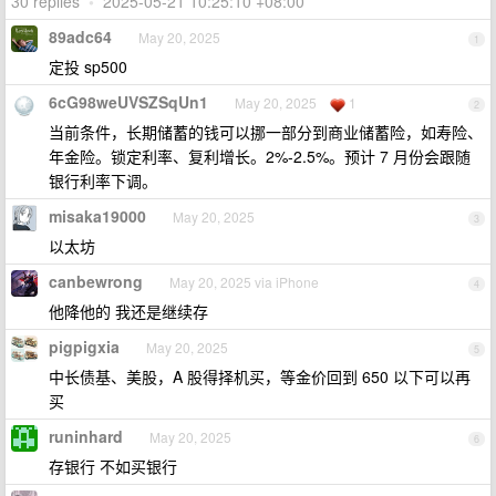
30 replies
•
2025-05-21 10:25:10 +08:00
89adc64
May 20, 2025
1
定投 sp500
6cG98weUVSZSqUn1
May 20, 2025
1
2
当前条件，长期储蓄的钱可以挪一部分到商业储蓄险，如寿险、
年金险。锁定利率、复利增长。2%-2.5%。预计 7 月份会跟随
银行利率下调。
misaka19000
May 20, 2025
3
以太坊
canbewrong
May 20, 2025 via iPhone
4
他降他的 我还是继续存
pigpigxia
May 20, 2025
5
中长债基、美股，A 股得择机买，等金价回到 650 以下可以再
买
runinhard
May 20, 2025
6
存银行 不如买银行