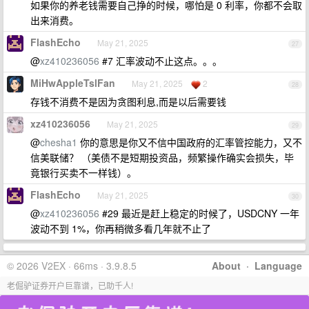
如果你的养老钱需要自己挣的时候，哪怕是 0 利率，你都不会取
出来消费。
FlashEcho
May 21, 2025
27
@
xz410236056
#7 汇率波动不止这点。。。
MiHwAppleTslFan
May 21, 2025
2
28
存钱不消费不是因为贪图利息,而是以后需要钱
xz410236056
May 21, 2025
29
@
chesha1
你的意思是你又不信中国政府的汇率管控能力，又不
信美联储？ （美债不是短期投资品，频繁操作确实会损失，毕
竟银行买卖不一样钱）。
FlashEcho
May 21, 2025
30
@
xz410236056
#29 最近是赶上稳定的时候了，USDCNY 一年
波动不到 1%，你再稍微多看几年就不止了
© 2026 V2EX · 66ms · 3.9.8.5
About
·
Language
老倔驴证券开户巨靠谱，已助千人!